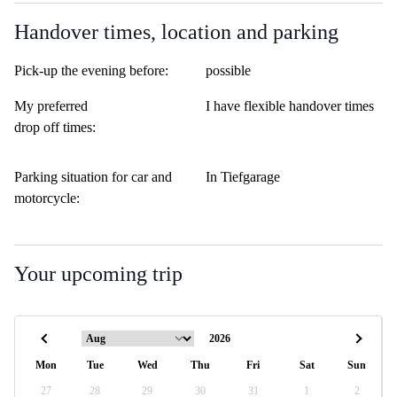
Handover times, location and parking
Pick-up the evening before:
possible
My preferred
I have flexible handover times
drop off times:
Parking situation for car and
In Tiefgarage
motorcycle:
Your upcoming trip
Mon
Tue
Wed
Thu
Fri
Sat
Sun
27
28
29
30
31
1
2