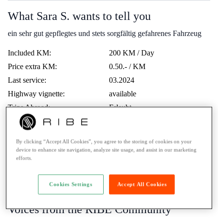
What Sara S. wants to tell you
ein sehr gut gepflegtes und stets sorgfältig gefahrenes Fahrzeug
Included KM:
200 KM / Day
Price extra KM:
0.50.- / KM
Last service:
03.2024
Highway vignette:
available
Trips Abroad:
Erlaubt
Minimum age:
21 Years
Ticket:
A / more than 35kW
By clicking “Accept All Cookies”, you agree to the storing of cookies on your
Rental to learner drivers:
No
device to enhance site navigation, analyze site usage, and assist in our marketing
efforts.
Road assistance:
Road assistance 24/7
Payment Method:
Twint, Credit card
Cookies Settings
Accept All Cookies
Voices from the RIBE Community