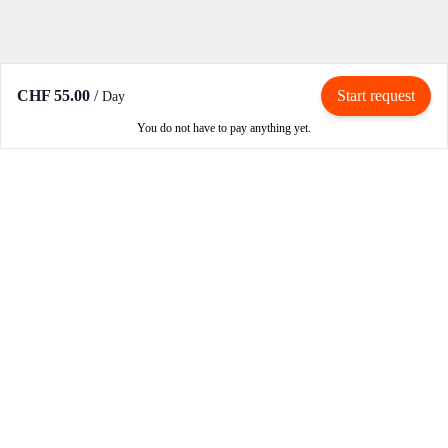
CHF 55.00
/
Start request
Day
You do not have to pay anything yet.
Rent / Rent out
Rent motorcycle
Become an owner
Become a partner
How RIBE works