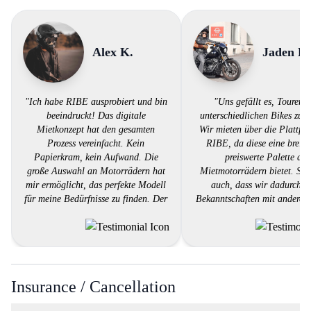
Alex K.
Jaden F.
"Ich habe RIBE ausprobiert und bin
"Uns gefällt es, Touren m
beeindruckt! Das digitale
unterschiedlichen Bikes zu f
Mietkonzept hat den gesamten
Wir mieten über die Plattfo
Prozess vereinfacht. Kein
RIBE, da diese eine breite
Papierkram, kein Aufwand. Die
preiswerte Palette an
große Auswahl an Motorrädern hat
Mietmotorrädern bietet. Sch
mir ermöglicht, das perfekte Modell
auch, dass wir dadurch to
für meine Bedürfnisse zu finden. Der
Bekanntschaften mit anderen
Kundendienst war professionell und
machen können."
hilfsbereit. RIBE hat definitiv
meinen Erwartungen entsprochen
und ich werde es weiterempfehlen."
Insurance / Cancellation