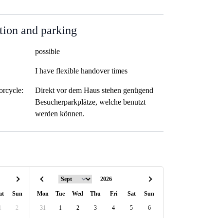
tion and parking
possible
I have flexible handover times
orcycle:
Direkt vor dem Haus stehen genügend
Besucherparkplätze, welche benutzt
werden können.
at
Sun
Mon
Tue
Wed
Thu
Fri
Sat
Sun
1
2
31
1
2
3
4
5
6