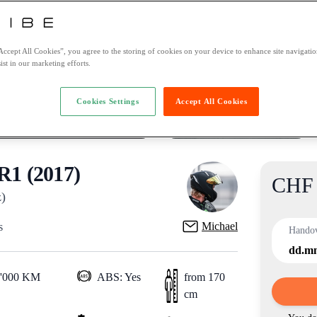
Accept All Cookies”, you agree to the storing of cookies on your device to enhance site navigation
ist in our marketing efforts.
Cookies Settings
Accept All Cookies
1 (2017)
CHF 
Product
)
Michael
s
Hando
dd.m
0'000 KM
ABS: Yes
from 170
cm