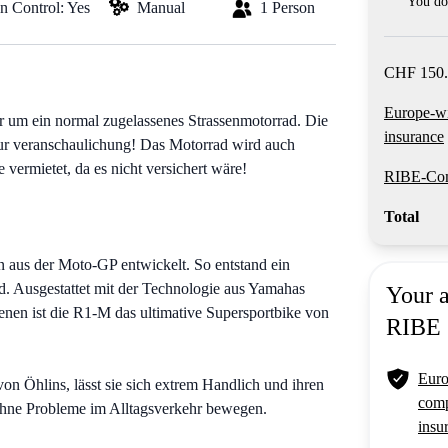
You do 
on Control: Yes
Manual
1 Person
CHF 150.
Europe-w
um ein normal zugelassenes Strassenmotorrad. Die
insurance
ur veranschaulichung! Das Motorrad wird auch
ermietet, da es nicht versichert wäre!
RIBE-Com
Total
aus der Moto-GP entwickelt. So entstand ein
d. Ausgestattet mit der Technologie aus Yamahas
Your 
en ist die R1-M das ultimative Supersportbike von
RIBE
Euro
 Öhlins, lässt sie sich extrem Handlich und ihren
comp
ohne Probleme im Alltagsverkehr bewegen.
insu