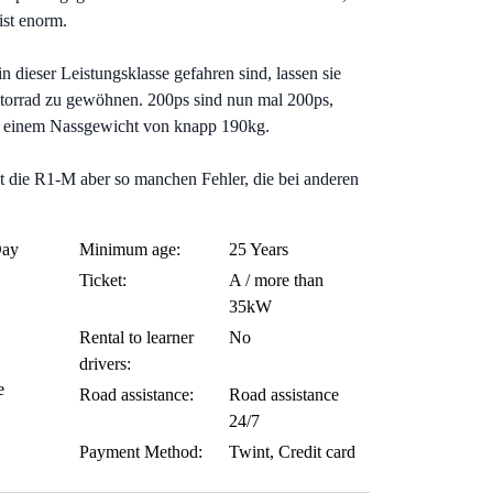
ist enorm.
n dieser Leistungsklasse gefahren sind, lassen sie
Motorrad zu gewöhnen. 200ps sind nun mal 200ps,
t einem Nassgewicht von knapp 190kg.
t die R1-M aber so manchen Fehler, die bei anderen
Day
Minimum age:
25 Years
Ticket:
A / more than
35kW
Rental to learner
No
drivers:
e
Road assistance:
Road assistance
24/7
Payment Method:
Twint, Credit card