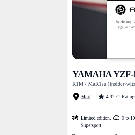
By clicking “
usage, and ass
YAMAHA YZF-R
R1M / MaR1sa (Insider-witz
Muri
4.92
/ 2 Rating
Limited edition,
0 to 1
Supersport