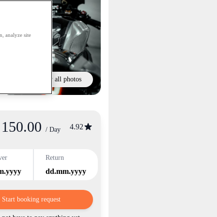
, analyze site
Show all photos
150.00
4.92
/ Day
ver
Return
m.yyyy
dd.mm.yyyy
Start booking request