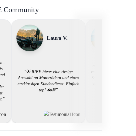
BE Community
Laura V.
Katha
"Sharing is caring - Hab
s -
mal über RIBE gemietet 
ist
"🌟 RIBE bietet eine riesige
es wieder tun. Nicht nur w
und
Auswahl an Motorrädern und einen
Service klasse finde sonde
g
erstklassigen Kundendienst. Einfach
den sharing Gedanke le
der
top! 🏍️💯"
immer was neues kaufen
at
doch so viele coole Bik
t."
Unsere Umwelt dankt un
Gratuliere Ribe für die to