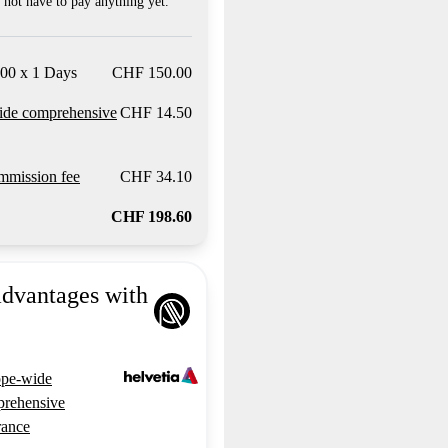
not have to pay anything yet.
00 x 1 Days
CHF 150.00
ide comprehensive
CHF 14.50
mission fee
CHF 34.10
CHF 198.60
advantages with
pe-wide
rehensive
rance