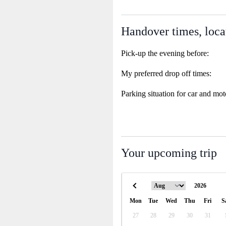
Handover times, loca
Pick-up the evening before:
My preferred drop off times:
Parking situation for car and mot
Your upcoming trip
Mon
Tue
Wed
Thu
Fri
S
27
28
29
30
31