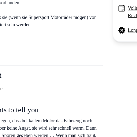
 vorhanden.
Voll
Rück
ss sie (wenn sie Supersport Motorräder mögen) von
ert sein werden.
Long
t
le
s to tell you
liegen, dass bei kaltem Motor das Fahrzeug noch
ber keine Angst, sie wird sehr schnell warm. Dann
ie Sporen gegeben werden … Wenn man sich traut,