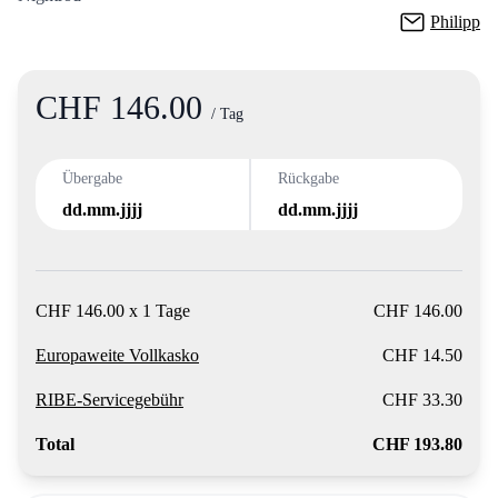
Philipp
CHF 146.00
Product information
/ Tag
Übergabe
Rückgabe
dd.mm.jjjj
dd.mm.jjjj
CHF 146.00 x 1 Tage
CHF 146.00
Europaweite Vollkasko
CHF 14.50
RIBE-Servicegebühr
CHF 33.30
Total
CHF 193.80