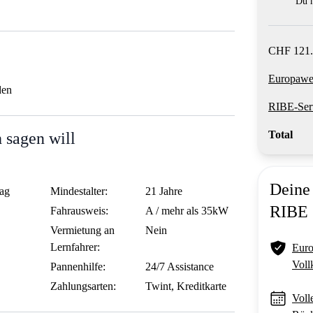
Du m
CHF 121.
Europawei
den
RIBE-Ser
Total
 sagen will
Deine 
ag
Mindestalter:
21 Jahre
RIBE
Fahrausweis:
A / mehr als 35kW
Vermietung an
Nein
Lernfahrer:
Euro
Voll
Pannenhilfe:
24/7 Assistance
Zahlungsarten:
Twint, Kreditkarte
Voll