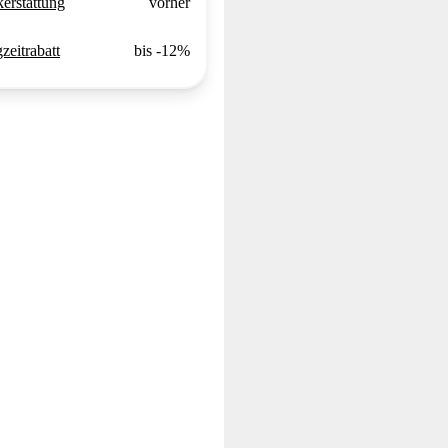
erstattung
vorher
zeitrabatt
bis -12%
rina H.
Alexander O.
e berits 5
und werde
"RIBE hat mich positiv überrascht!
eil ich den
"📲 Das digital
Tolle Auswahl an Motorrädern,
rn weil ich
Rücknahmeprotok
exzellenter Kundendienst und
be. Warum
der absolute G
reibungsloser Mietprozess. Perfekt
 wenn es
bequem und e
für meine Motorradleidenschaft!"
es gibt??
s dafür!
lle Idee!!"