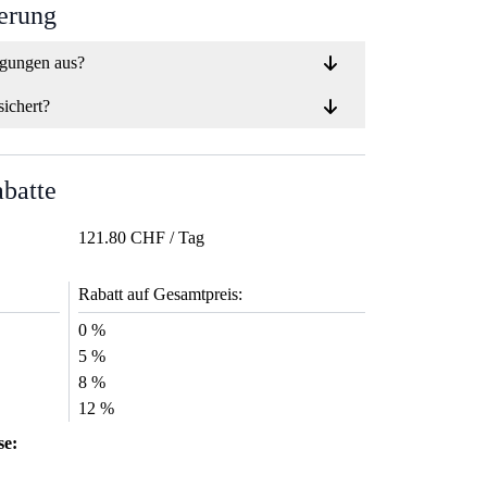
ierung
ngungen aus?
sichert?
abatte
121.80 CHF / Tag
Rabatt auf Gesamtpreis:
0 %
5 %
8 %
12 %
se: