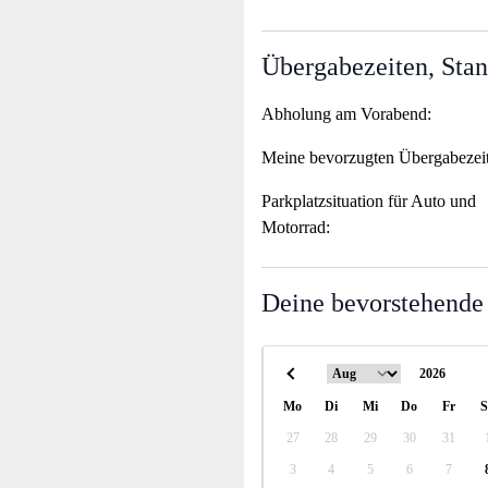
Übergabezeiten, Stan
Abholung am Vorabend:
Meine bevorzugten Übergabezei
Parkplatzsituation für Auto und
Motorrad:
Deine bevorstehende
Mo
Di
Mi
Do
Fr
S
27
28
29
30
31
3
4
5
6
7