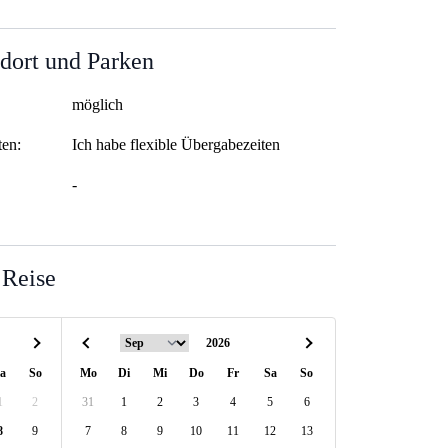
dort und Parken
möglich
ten:
Ich habe flexible Übergabezeiten
-
 Reise
a
So
Mo
Di
Mi
Do
Fr
Sa
So
1
2
31
1
2
3
4
5
6
8
9
7
8
9
10
11
12
13