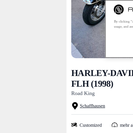
By clicking “
usage, and ass
HARLEY-DAVI
FLH (1998)
Road King
Schaffhausen
Customized
mehr a