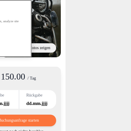
, analyze site
Alle Fotos zeigen
150.00
nformation
/ Tag
abe
Rückgabe
.jjjj
dd.mm.jjjj
Buchungsanfrage starten