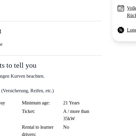
Voll
Rück
t
Long
le
s to tell you
engen Kurven beachten.
(Versicherung, Reifen, etc.)
Day
Minimum age:
21 Years
Ticket:
A / more than
35kW
Rental to learner
No
drivers: