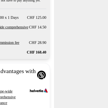
not have to pay anything yet.
00 x 1 Days
CHF 125.00
ide comprehensive
CHF 14.50
mission fee
CHF 28.90
CHF 168.40
advantages with
pe-wide
rehensive
rance