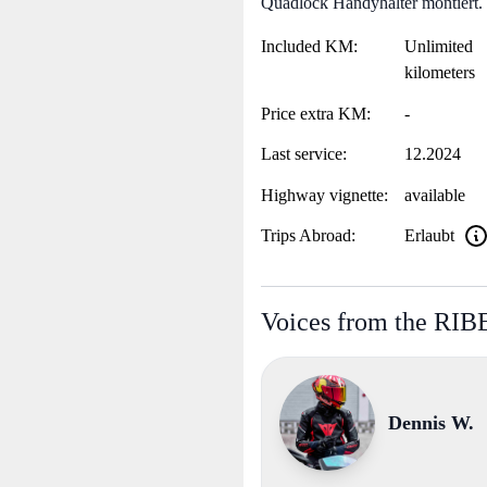
Quadlock Handyhalter montiert. 
Included KM:
Unlimited
kilometers
Price extra KM:
-
Last service:
12.2024
Highway vignette:
available
Trips Abroad:
Erlaubt
Voices from the RI
Dennis W.