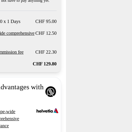
not have to pay anything yet.
0 x 1 Days
CHF 95.00
ide comprehensive
CHF 12.50
mission fee
CHF 22.30
CHF 129.80
advantages with
pe-wide
rehensive
rance