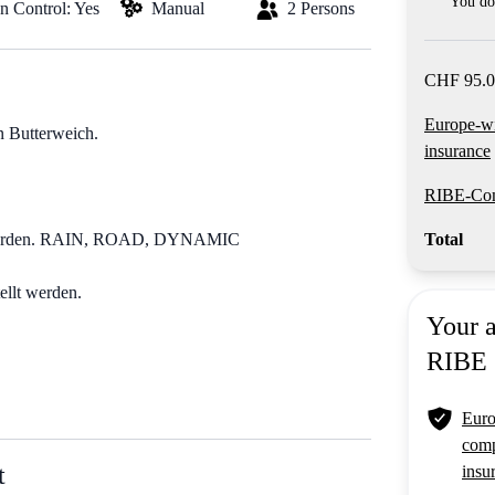
You do 
on Control: Yes
Manual
2 Persons
CHF 95.0
Europe-w
n Butterweich.
insurance
RIBE-Com
t werden. RAIN, ROAD, DYNAMIC
Total
ellt werden.
Your 
RIBE
Euro
comp
t
insu