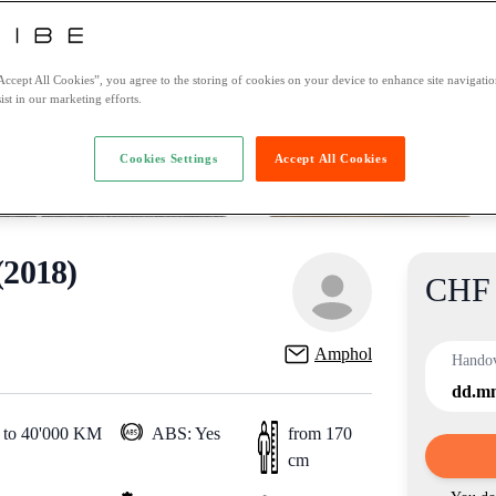
Accept All Cookies”, you agree to the storing of cookies on your device to enhance site navigation
ist in our marketing efforts.
Cookies Settings
Accept All Cookies
2018)
CHF 
Product
Amphol
Hando
dd.m
 to 40'000 KM
ABS: Yes
from 170
cm