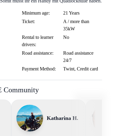
Somit müsst ihr ein Handy mit Quadlockhülle haben.
Minimum age:
21 Years
Ticket:
A / more than
35kW
Rental to learner
No
drivers:
Road assistance:
Road assistance
24/7
Payment Method:
Twint, Credit card
BE Community
Katharina H.
Mose 