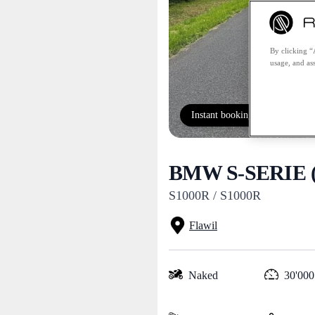
By clicking “
usage, and ass
Instant booking
BMW S-SERIE (
S1000R / S1000R
Flawil
Naked
30'000