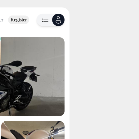
er
Register