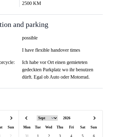
2500 KM
tion and parking
possible
I have flexible handover times
orcycle:
Ich habe vor Ort einen gemieteten
gedeckten Parkplatz wo ihr benutzen
dürft. Egal ob Auto oder Motorrad.
at
Sun
Mon
Tue
Wed
Thu
Fri
Sat
Sun
1
2
31
1
2
3
4
5
6