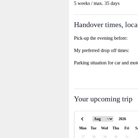
5 weeks / max. 35 days
Handover times, loca
Pick-up the evening before:
My preferred drop off times:
Parking situation for car and mot
Your upcoming trip
Mon
Tue
Wed
Thu
Fri
S
27
28
29
30
31