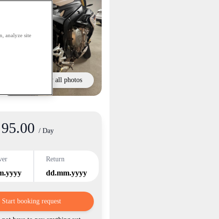
, analyze site
Show all photos
95.00
/ Day
ver
Return
m.yyyy
dd.mm.yyyy
Start booking request