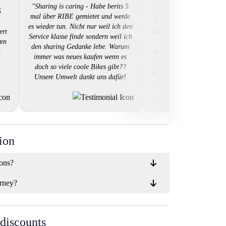
"Sharing is caring - Habe berits 5
5
"Unkomplizierter Buchung
mal über RIBE gemietet und werde
Der Buchungsprozess von
es wieder tun. Nicht nur weil ich den
ert
sehr unkompliziert. Bike 
Service klasse finde sondern weil ich
ren
schnell Buchen. Was e
den sharing Gedanke lebe. Warum
n
dauern kann is die Bestä
immer was neues kaufen wenn es
Anfrage durch den Vermi
doch so viele coole Bikes gibt??
aber die letzen 2 mal gut
Unsere Umwelt dankt uns dafür!
Gratuliere Ribe für die tolle Idee!!"
ion
ions?
rney?
 discounts