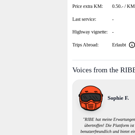
Price extra KM:
0.50.- / KM
Last service:
-
Highway vignette:
-
Trips Abroad:
Erlaubt
Voices from the RI
Sophie F.
"RIBE hat meine Erwartunge
übertroffen! Die Plattform ist
benutzerfreundlich und bietet ei