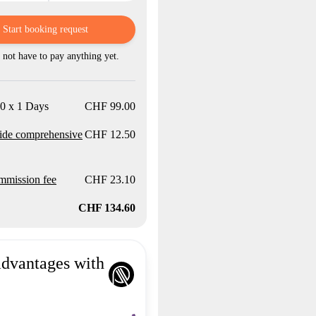
Start booking request
not have to pay anything yet.
0 x 1 Days
CHF 99.00
ide comprehensive
CHF 12.50
mission fee
CHF 23.10
CHF 134.60
advantages with