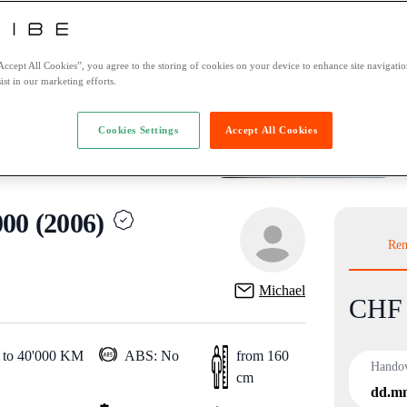
Accept All Cookies”, you agree to the storing of cookies on your device to enhance site navigation
ist in our marketing efforts.
Cookies Settings
Accept All Cookies
0 (2006)
Ren
Michael
CHF 
Product
 to 40'000 KM
ABS: No
from 160
Hando
cm
dd.m