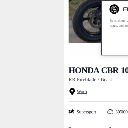
By clicking “
usage, and ass
HONDA CBR 100
RR Fireblade / Beast
Worb
Supersport
30'000