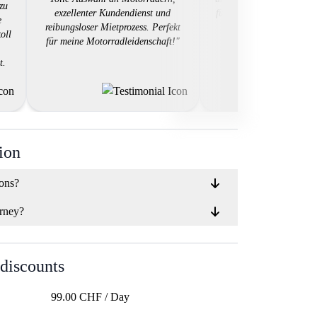
zu
exzellenter Kundendienst und
für alle die mal was ande
e
reibungsloser Mietprozess. Perfekt
möchten und dabei nic
oll
für meine Motorradleidenschaft!"
grossen Aufwand bet
möchten."
t.
auf
dem
ten
ion
ions?
rney?
 discounts
99.00 CHF / Day