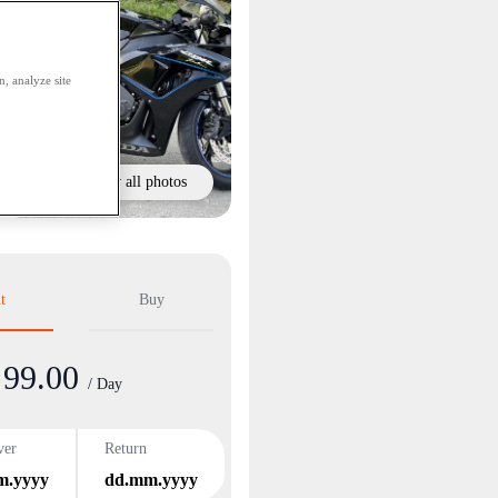
, analyze site
Show all photos
t
Buy
99.00
/ Day
ver
Return
m.yyyy
dd.mm.yyyy