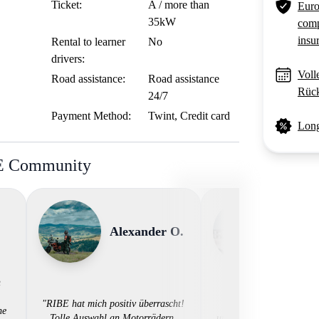
Ticket:
A / more than
Euro
35kW
comp
insu
Rental to learner
No
drivers:
Voll
Road assistance:
Road assistance
Rück
24/7
Payment Method:
Twint, Credit card
Long
BE Community
Alexander O.
Denni
n
"Sehr empfehlenswert -
"RIBE hat mich positiv überrascht!
Sterne! Einfach, sch
ne
Tolle Auswahl an Motorrädern,
unkompliziert! Sehr empf