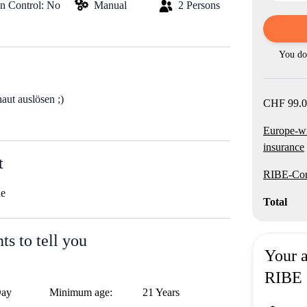
on Control: No
Manual
2 Persons
You do 
ut auslösen ;)
CHF 99.0
Europe-w
insurance
t
RIBE-Com
le
Total
s to tell you
Your 
RIBE
Day
Minimum age:
21 Years