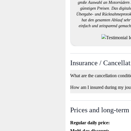
große Auswahl an Motorrädern 
günstigen Preisen. Das digital
Übergabe- und Rücknahmeprotok
hat den gesamten Ablauf sehr
einfach und zeitsparend gemach
Der Kundendienst war äußerst
hilfsbereit und reagierte schnell 
meine Fragen. Ich kann RIBE je
empfehlen, der ein Motorrad mie
möchte, ohne sich mit
bürokratischem Aufwand
Insurance / Cancellat
herumschlagen zu müssen.""
What are the cancellation condit
How am I insured during my jou
Prices and long-term
Regular daily price:
Multi-day discount: