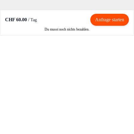
CHF 60.00
/
Anfrage starten
Tag
Du musst noch nichts bezahlen.
Mieten / Vermieten
Motorrad mieten
Vermieter werden
Partner werden
So funktioniert's
Login