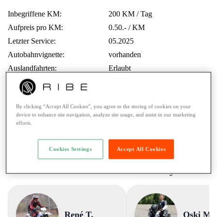
Inbegriffene KM:
200 KM / Tag
Aufpreis pro KM:
0.50.- / KM
Letzter Service:
05.2025
Autobahnvignette:
vorhanden
Auslandfahrten:
Erlaubt
Mindestalter:
21 Jahre
Fahrausweis:
A / mehr als 35kW
By clicking “Accept All Cookies”, you agree to the storing of cookies on your
Vermietung an Lernfahrer:
Nein
device to enhance site navigation, analyze site usage, and assist in our marketing
Pannenhilfe:
24/7 Assistance
efforts.
Zahlungsarten:
Twint, Kreditkarte
Cookies Settings
Accept All Cookies
Stimmen aus der RIBE Community
René T.
Oski M.