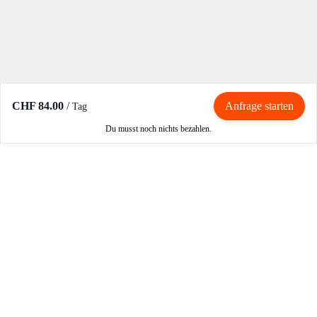
CHF 84.00
/
Anfrage starten
Tag
Du musst noch nichts bezahlen.
Mieten / Vermieten
Motorrad mieten
Vermieter werden
Partner werden