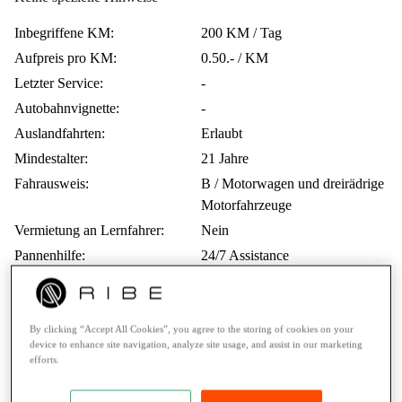
Inbegriffene KM:
200 KM / Tag
Aufpreis pro KM:
0.50.- / KM
Letzter Service:
-
Autobahnvignette:
-
Auslandfahrten:
Erlaubt
Mindestalter:
21 Jahre
Fahrausweis:
B / Motorwagen und dreirädrige
Motorfahrzeuge
Vermietung an Lernfahrer:
Nein
Pannenhilfe:
24/7 Assistance
Zahlungsarten:
Twint, Kreditkarte
By clicking “Accept All Cookies”, you agree to the storing of cookies on your
Stimmen aus der RIBE Community
device to enhance site navigation, analyze site usage, and assist in our marketing
efforts.