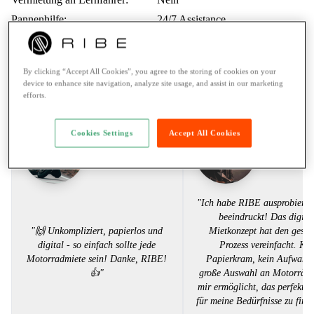
Pannenhilfe:
24/7 Assistance
Zahlungsarten:
Twint, Kreditkarte
By clicking “Accept All Cookies”, you agree to the storing of cookies on your
Stimmen aus der RIBE Community
device to enhance site navigation, analyze site usage, and assist in our marketing
efforts.
Cookies Settings
Accept All Cookies
Tim L.
Alex K.
"Ich habe RIBE ausprobiert 
beeindruckt! Das digita
"🙌 Unkompliziert, papierlos und
Mietkonzept hat den gesa
digital - so einfach sollte jede
Prozess vereinfacht. Kei
Motorradmiete sein! Danke, RIBE!
Papierkram, kein Aufwand.
👍"
große Auswahl an Motorräde
mir ermöglicht, das perfekte
für meine Bedürfnisse zu find