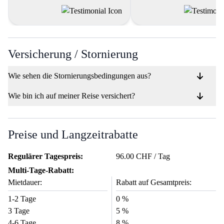
Kundendienst war professione
hilfsbereit. RIBE hat defin
meinen Erwartungen entspr
und ich werde es weiterempfe
Versicherung / Stornierung
Wie sehen die Stornierungsbedingungen aus?
Wie bin ich auf meiner Reise versichert?
Preise und Langzeitrabatte
Regulärer Tagespreis:
96.00 CHF / Tag
Multi-Tage-Rabatt:
Mietdauer:
Rabatt auf Gesamtpreis:
1-2 Tage
0 %
3 Tage
5 %
4-6 Tage
8 %