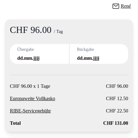
René
CHF 96.00
Product information
/ Tag
Übergabe
Rückgabe
dd.mm.jjjj
dd.mm.jjjj
CHF 96.00 x 1 Tage
CHF 96.00
Europaweite Vollkasko
CHF 12.50
RIBE-Servicegebühr
CHF 22.50
Total
CHF 131.00