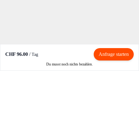
CHF 96.00
/
Anfrage starten
Tag
Du musst noch nichts bezahlen.
Mieten / Vermieten
Motorrad mieten
Vermieter werden