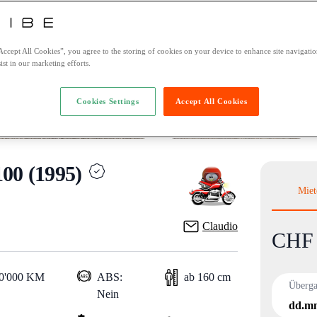
Accept All Cookies”, you agree to the storing of cookies on your device to enhance site navigation
ist in our marketing efforts.
Cookies Settings
Accept All Cookies
0 (1995)
Miet
Claudio
CHF 
Product i
10'000 KM
ABS:
ab 160 cm
Überg
Nein
dd.mm