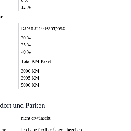
8 %
12 %
se:
Rabatt auf Gesamtpreis:
30 %
35 %
40 %
Total KM-Paket
3000 KM
3995 KM
5000 KM
dort und Parken
nicht erwünscht
ten:
Ich habe flexible Übergabezeiten