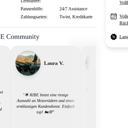
Lernfahrer:
Voll
Pannenhilfe:
24/7 Assistance
Voll
Zahlungsarten:
Twint, Kreditkarte
Rück
BE Community
Lang
Laura V.
Sarah
"Ich bin begeistert von 
Plattform bietet eine gro
ei
"🌟 RIBE bietet eine riesige
an Motorrädern, ein e
Auswahl an Motorrädern und einen
Buchungssystem und exz
r
erstklassigen Kundendienst. Einfach
Kundenservice. Die Erfa
ld
top! 🏍️💯"
unkompliziert und profe
RIBE ist sehr zu empfe
Motorradvermietun