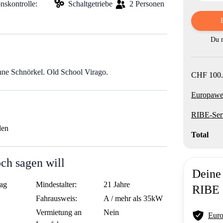
nskontrolle:
Schaltgetriebe
2 Personen
Du m
hne Schnörkel. Old School Virago.
CHF 100.
Europawei
RIBE-Ser
den
Total
och sagen will
Deine 
ag
Mindestalter:
21 Jahre
RIBE
Fahrausweis:
A / mehr als 35kW
Vermietung an
Nein
Euro