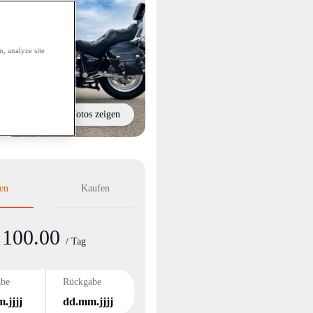
, analyze site
Alle Fotos zeigen
en
Kaufen
100.00
nformation
/ Tag
abe
Rückgabe
.jjjj
dd.mm.jjjj