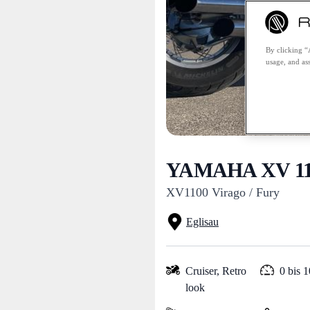
By clicking “
usage, and ass
YAMAHA XV 110
XV1100 Virago / Fury
Eglisau
Cruiser,
Retro
0 bis 
look