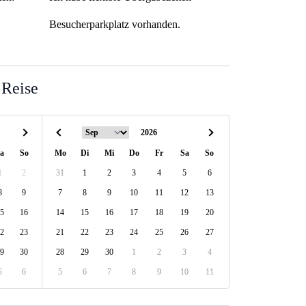
Besucherparkplatz vorhanden.
 Reise
a
So
Mo
Di
Mi
Do
Fr
Sa
So
1
2
31
1
2
3
4
5
6
8
9
7
8
9
10
11
12
13
5
16
14
15
16
17
18
19
20
2
23
21
22
23
24
25
26
27
9
30
28
29
30
1
2
3
4
5
6
5
6
7
8
9
10
11