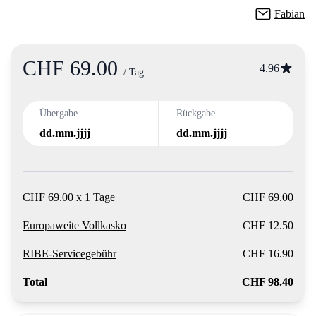
Fabian
CHF 69.00
Product information
4.96
/ Tag
Übergabe
Rückgabe
dd.mm.jjjj
dd.mm.jjjj
CHF 69.00 x 1 Tage
CHF 69.00
Europaweite Vollkasko
CHF 12.50
RIBE-Servicegebühr
CHF 16.90
Total
CHF 98.40