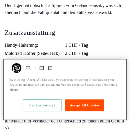
Der Tiger hat optisch 2-3 Spuren vom Geländeeinsatz, was sich
aber nicht auf die Fahrqualität und den Fahrspass auswirkt.
Zusatzausstattung
Handy-Halterung:
1 CHF / Tag
Motorrad-Koffer (Seite/Heck):
2 CHF / Tag
Motorrad-Taschen (Seite/Heck):
4 CHF / Tag
Tank-Koffer:
2 CHF / Tag
By clicking “Accept All Cookies”, you agree to the storing of cookies on your
device to enhance site navigation, analyze site usage, and assist in our marketing
Was dir Fabian N. noch sagen will
efforts.
Ein Respektvoller Umgang mit dem Motorrad ist mir wichtig.
Cookies Settings
Accept All Cookies
Kein Vollgas auf kaltem Motor, wenn möglich parken im
Schatten und einfach etwas gesunder Menschenverstand machen
für Mieter und Vermieter den Unterschied zu einem guten Gefühl
:-)