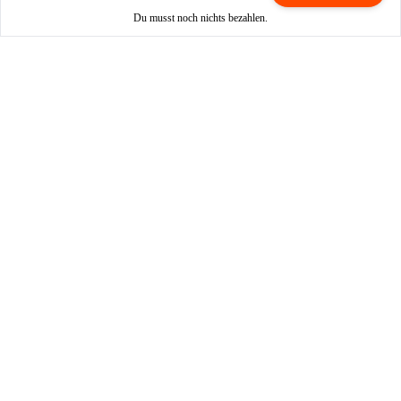
Du musst noch nichts bezahlen.
Mieten / Vermieten
Motorrad mieten
Vermieter werden
Partner werden
So funktioniert's
Login
Registrieren
FAQ