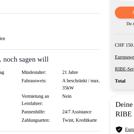
Du m
den
CHF 150.
Europawei
 noch sagen will
RIBE-Ser
ag
Mindestalter:
21 Jahre
Fahrausweis:
A beschränkt / max.
Total
35kW
Vermietung an
Nein
Deine 
Lernfahrer:
Pannenhilfe:
24/7 Assistance
RIBE
Zahlungsarten:
Twint, Kreditkarte
Euro