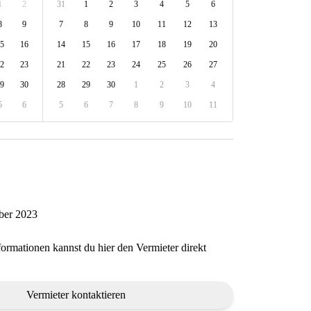
1
2
31
1
2
3
4
5
6
8
9
7
8
9
10
11
12
13
5
16
14
15
16
17
18
19
20
2
23
21
22
23
24
25
26
27
9
30
28
29
30
1
2
3
4
5
6
5
6
7
8
9
10
11
ober 2023
formationen kannst du hier den Vermieter direkt
Vermieter kontaktieren