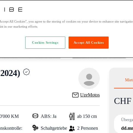
Accept All Cookies”, you agree to the storing of cookies on your device to enhance site navigation
ist in our marketing efforts.
Cookies Settings
Accept All Cookies
2024)
Miet
UzeMotos
CHF 
Product i
10'000 KM
ABS: Ja
ab 150 cm
Überg
nskontrolle:
Schaltgetriebe
2 Personen
dd.mm