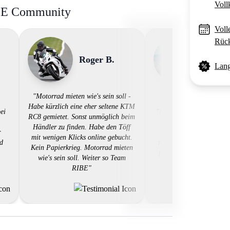
Voll
BE Community
Voll
Rück
Roger B.
Alexa
Lang
"Motorrad mieten wie's sein soll -
Habe kürzlich eine eher seltene KTM
ei
"RIBE hat mich positiv ü
RC8 gemietet. Sonst unmöglich beim
Tolle Auswahl an Moto
Händler zu finden. Habe den Töff
r
exzellenter Kundendie
mit wenigen Klicks online gebucht.
ld
reibungsloser Mietprozes
Kein Papierkrieg. Motorrad mieten
für meine Motorradleide
wie's sein soll. Weiter so Team
RIBE"