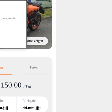
, analyze site
Alle Fotos zeigen
en
Testen
150.00
nformation
/ Tag
abe
Rückgabe
.jjjj
dd.mm.jjjj