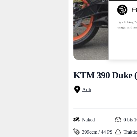
By clicking “
usage, and ass
KTM 390 Duke (
Arth
Naked
0 bis 
399ccm / 44 PS
Traktio