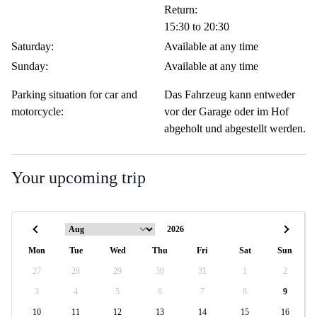
Return:
15:30 to 20:30
Saturday:
Available at any time
Sunday:
Available at any time
Parking situation for car and
Das Fahrzeug kann entweder
motorcycle:
vor der Garage oder im Hof
abgeholt und abgestellt werden.
Your upcoming trip
Mon
Tue
Wed
Thu
Fri
Sat
Sun
27
28
29
30
31
1
2
3
4
5
6
7
8
9
10
11
12
13
14
15
16