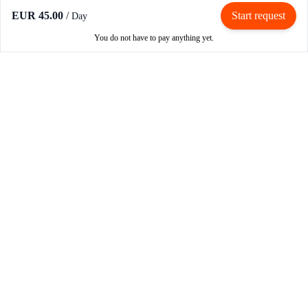
EUR 45.00
/
Start request
Day
You do not have to pay anything yet.
Rent / Rent out
Rent motorcycle
Become an owner
Become a partner
How RIBE works
Login
Register