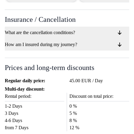
Motorradliebhaber!"
empfehlen, der ein Motorrad
möchte, ohne sich mit
bürokratischem Aufwan
Insurance / Cancellation
herumschlagen zu müssen
What are the cancellation conditions?
How am I insured during my journey?
Prices and long-term discounts
Regular daily price:
45.00 EUR / Day
Multi-day discount:
Rental period:
Discount on total price:
1-2 Days
0 %
3 Days
5 %
4-6 Days
8 %
from 7 Days
12 %