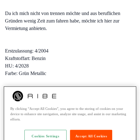
Da ich mich nicht von trennen möchte und aus beruflichen
Gründen wenig Zeit zum fahren habe, möchte ich hier zur
Vermietung anbieten.
Erstzulassung: 4/2004
Kraftstoffart: Benzin
HU: 4/2028
Farbe: Grün Metallic
Hubraum in ccm: 900
Leistung: 69 PS / 51 Kw
By clicking “Accept All Cookies”, you agree to the storing of cookies on your
Antriebsart: Kette
device to enhance site navigation, analyze site usage, and assist in our marketing
efforts.
Ausstattung: Elektrostarter
Cookies Settings
Accept All Cookies