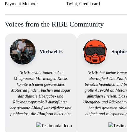
Payment Method:
Twint, Credit card
Voices from the RIBE Community
Michael F.
Sophie F
"RIBE revolutionierte den
"RIBE hat meine Erwartu
Mietprozess! Mit wenigen Klicks
übertroffen! Die Plattform
konnte ich mein gewünschtes
benutzerfreundlich und biete
Motorrad finden, buchen und sogar
große Auswahl an Motorräd
das digitale Übergabe- und
günstigen Preisen. Das dig
Rücknahmeprotokoll durchführen,
Übergabe- und Rücknahmepro
der gesamte Ablauf war effizient und
hat den gesamten Ablauf 
problemlos; die Plattform bietet eine
einfach und zeitsparend gem
fantastische Auswahl an
Der Kundendienst war äuß
Motorrädern zu günstigen Preisen -
hilfsbereit und reagierte schn
eine großartige Lösung für jeden
meine Fragen. Ich kann RIB