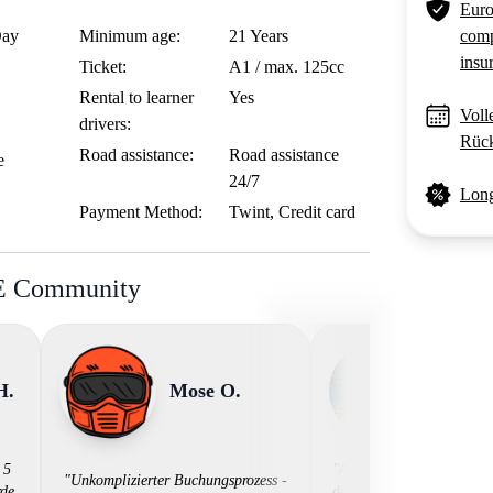
Euro
Day
Minimum age:
21 Years
comp
insu
Ticket:
A1 / max. 125cc
Rental to learner
Yes
Voll
drivers:
Rück
Road assistance:
Road assistance
e
24/7
Long
Payment Method:
Twint, Credit card
BE Community
H.
Mose O.
David
 5
"Als Motorradliebhaber w
"Unkomplizierter Buchungsprozess -
rde
der Suche nach einer be