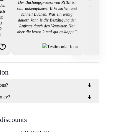
Der Buchungsprozess von RIBE ist
 den
zuverlässigen Mietlösung
sehr unkompliziert. Bike suchen und
 ich
genau das geboten, w
schnell Buchen. Was ein wenig
um
brauchte. Die Plattfo
dauern kann is die Bestätigung der
es
benutzerfreundlich, die B
Anfrage durch den Vermieter. Hat
?
einfach und das digitale
aber die letzen 2 mal gut geklappt."
!
und Rücknahmeprotokoll
!!"
gesamten Ablauf effizien
begeistert von der groß
an Motorrädern un
erstklassigen Kundendie
hat es geschafft, das Mi
Motorrads zu einer na
ion
Erfahrung zu mach
ions?
rney?
 discounts