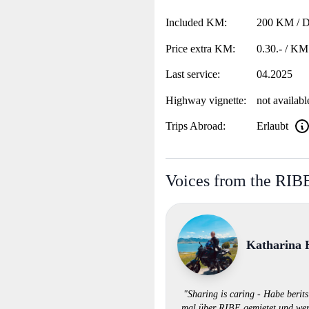
Included KM:
200 KM / 
Price extra KM:
0.30.- / KM
Last service:
04.2025
Highway vignette:
not availabl
Trips Abroad:
Erlaubt
Voices from the RI
Katharina 
"Sharing is caring - Habe berits
mal über RIBE gemietet und we