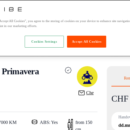
Accept All Cookies”, you agree to the storing of cookies on your device to enhance site navigation
ist in our marketing efforts.
Cookies Settings
Accept All Cookies
 Primavera
Ren
Che
CHF 
Product
Hando
0'000 KM
ABS: Yes
from 150
dd.m
cm