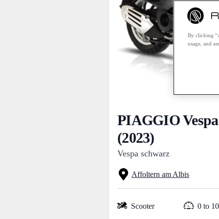
By clicking “
usage, and ass
PIAGGIO Vespa
(2023)
Vespa schwarz
Affoltern am Albis
Scooter
0 to 1