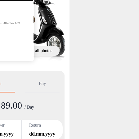
, analyze site
Show all photos
t
Buy
89.00
/ Day
ver
Return
m.yyyy
dd.mm.yyyy