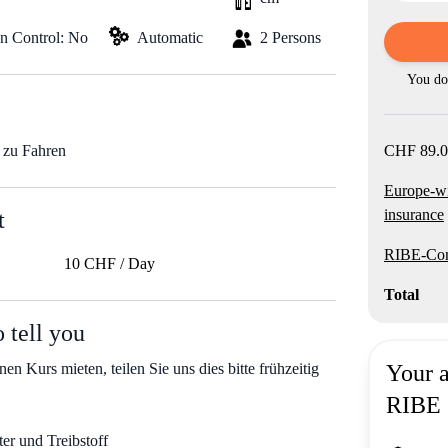
on Control: No
Automatic
2 Persons
You do 
s zu Fahren
CHF 89.0
Europe-w
insurance
t
RIBE-Com
10 CHF / Day
Total
 tell you
en Kurs mieten, teilen Sie uns dies bitte frühzeitig
Your 
RIBE
er und Treibstoff