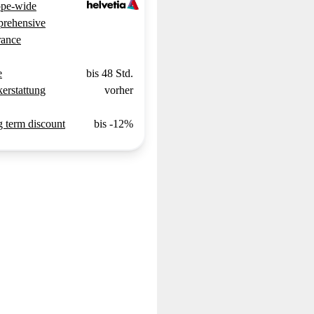
pe-wide
rehensive
rance
e
bis 48 Std.
erstattung
vorher
 term discount
bis -12%
e R.
Sophie F.
ar ich auf
"RIBE hat meine Erwartungen
"Motorrad mieten 
quemen und
übertroffen! Die Plattform ist
Habe kürzlich ein