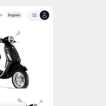
er
Register