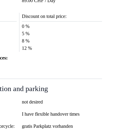
89.00 CHF / Day
Discount on total price:
0 %
5 %
8 %
12 %
ces:
tion and parking
not desired
I have flexible handover times
orcycle:
gratis Parkplatz vorhanden