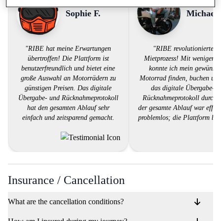
Sophie F.
Michael 
"RIBE hat meine Erwartungen
"RIBE revolutionierte d
übertroffen! Die Plattform ist
Mietprozess! Mit wenigen K
benutzerfreundlich und bietet eine
konnte ich mein gewünsch
große Auswahl an Motorrädern zu
Motorrad finden, buchen und
günstigen Preisen. Das digitale
das digitale Übergabe- 
Übergabe- und Rücknahmeprotokoll
Rücknahmeprotokoll durchfü
hat den gesamten Ablauf sehr
der gesamte Ablauf war effizi
einfach und zeitsparend gemacht.
problemlos; die Plattform biet
Der Kundendienst war äußerst
fantastische Auswahl a
hilfsbereit und reagierte schnell auf
Motorrädern zu günstigen Pre
meine Fragen. Ich kann RIBE jedem
eine großartige Lösung für 
empfehlen, der ein Motorrad mieten
Motorradliebhaber!"
möchte, ohne sich mit
bürokratischem Aufwand
Insurance / Cancellation
herumschlagen zu müssen.""
What are the cancellation conditions?