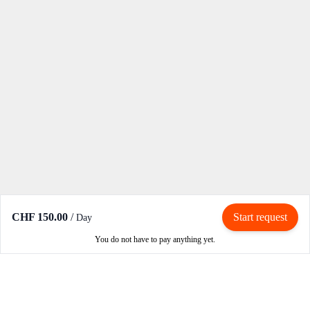
CHF 150.00
/
Start request
Day
You do not have to pay anything yet.