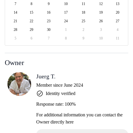
7
8
9
10
11
12
13
14
15
16
17
18
19
20
21
22
23
24
25
26
27
28
29
30
1
2
3
4
5
6
7
8
9
10
11
Owner
Juerg T.
Member since June 2024
Identity verified
Response rate: 100%
For additional information you can contact the
Owner directly here