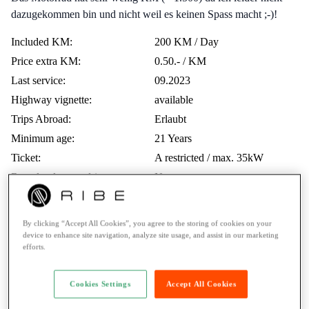
dazugekommen bin und nicht weil es keinen Spass macht ;-)!
Included KM:
200 KM / Day
Price extra KM:
0.50.- / KM
Last service:
09.2023
Highway vignette:
available
Trips Abroad:
Erlaubt
Minimum age:
21 Years
Ticket:
A restricted / max. 35kW
Rental to learner drivers:
No
Road assistance:
Road assistance 24/7
Payment Method:
Twint, Credit card
By clicking “Accept All Cookies”, you agree to the storing of cookies on your
device to enhance site navigation, analyze site usage, and assist in our marketing
efforts.
Voices from the RIBE Community
Cookies Settings
Accept All Cookies