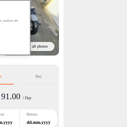
, analyze site
Show all photos
t
Buy
91.00
/ Day
ver
Return
m.yyyy
dd.mm.yyyy