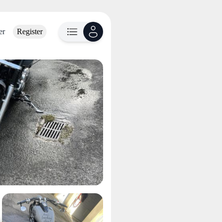
er
Register