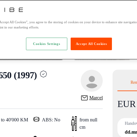
Accept All Cookies”, you agree to the storing of cookies on your device to enhance site navigation
ist in our marketing efforts.
Cookies Settings
Accept All Cookies
0 (1997)
Ren
Marcel
EUR 
Product
 to 40'000 KM
ABS: No
from null
Hando
cm
dd.m