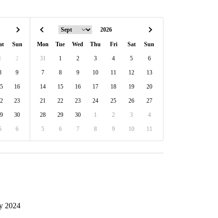
at
Sun
Mon
Tue
Wed
Thu
Fri
Sat
Sun
1
2
31
1
2
3
4
5
6
8
9
7
8
9
10
11
12
13
5
16
14
15
16
17
18
19
20
2
23
21
22
23
24
25
26
27
9
30
28
29
30
1
2
3
4
5
6
5
6
7
8
9
10
11
y 2024