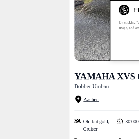
By clicking “
usage, and ass
YAMAHA XVS 65
Bobber Umbau
Aachen
Old but gold,
30'000
Cruiser