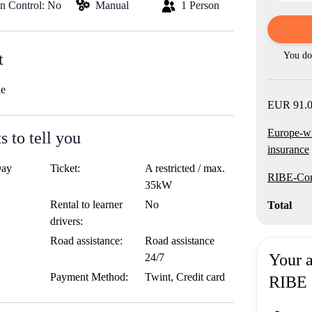
on Control: No
Manual
1 Person
t
You do 
le
EUR 91.0
Europe-w
 to tell you
insurance
Day
Ticket:
A restricted / max.
RIBE-Com
35kW
Rental to learner
No
Total
drivers:
Road assistance:
Road assistance
Your 
24/7
Payment Method:
Twint, Credit card
RIBE