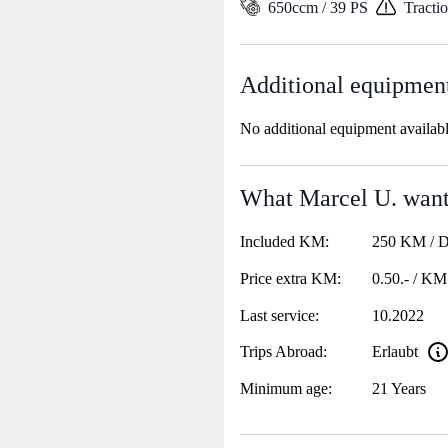
650ccm / 39 PS
Tracti
Additional equipmen
No additional equipment availab
What Marcel U. wants
Included KM:
250 KM / 
Price extra KM:
0.50.- / KM
Last service:
10.2022
Trips Abroad:
Erlaubt
Minimum age:
21 Years