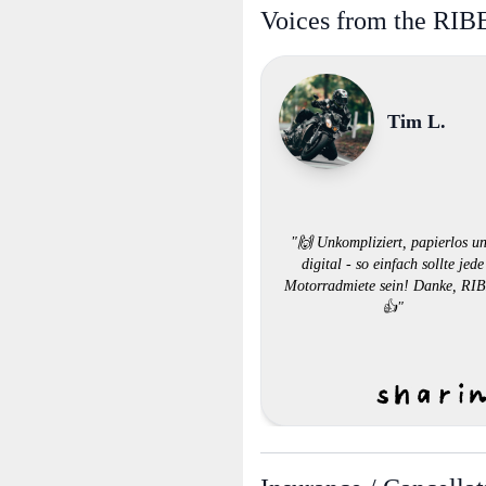
Voices from the RI
Tim L.
"🙌 Unkompliziert, papierlos u
digital - so einfach sollte jede
Motorradmiete sein! Danke, RI
👍"