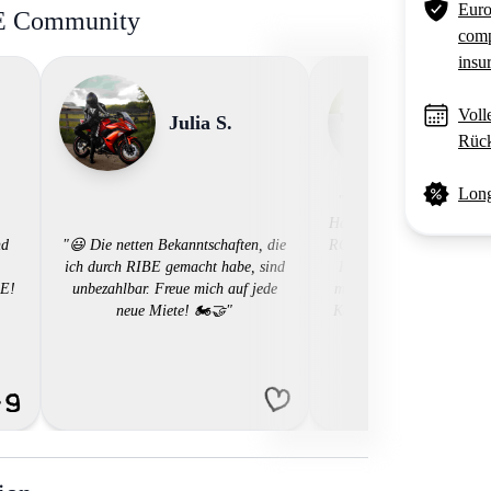
Euro
BE Community
comp
insu
Voll
Julia S.
Roger
Rück
Long
"Motorrad mieten wie's s
Habe kürzlich eine eher 
nd
"😃 Die netten Bekanntschaften, die
RC8 gemietet. Sonst unmö
ich durch RIBE gemacht habe, sind
Händler zu finden. Habe
BE!
unbezahlbar. Freue mich auf jede
mit wenigen Klicks onlin
neue Miete! 🏍️🤝"
Kein Papierkrieg. Motor
wie's sein soll. Weiter
RIBE"