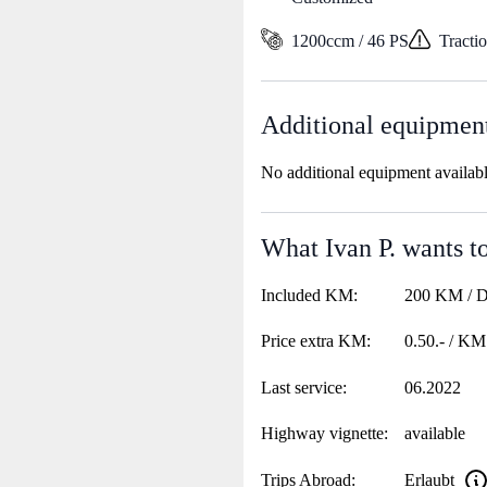
1200ccm / 46 PS
Tracti
Additional equipmen
No additional equipment availab
What Ivan P. wants to
Included KM:
200 KM / 
Price extra KM:
0.50.- / KM
Last service:
06.2022
Highway vignette:
available
Trips Abroad:
Erlaubt