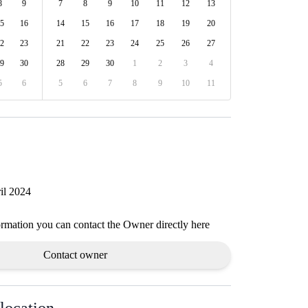
8
9
7
8
9
10
11
12
13
5
16
14
15
16
17
18
19
20
2
23
21
22
23
24
25
26
27
9
30
28
29
30
1
2
3
4
5
6
5
6
7
8
9
10
11
il 2024
ormation you can contact the Owner directly here
Contact owner