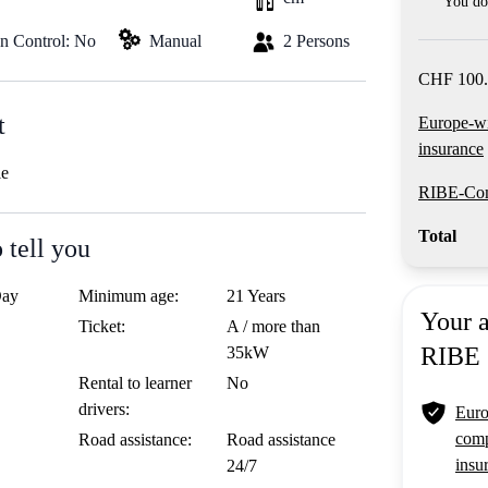
You do 
on Control: No
Manual
2 Persons
CHF 100.
t
Europe-w
insurance
le
RIBE-Com
Total
 tell you
Day
Minimum age:
21 Years
Your 
Ticket:
A / more than
RIBE
35kW
Rental to learner
No
drivers:
Euro
comp
Road assistance:
Road assistance
insu
24/7