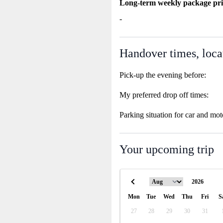
Long-term weekly package pri
-
Handover times, loca
Pick-up the evening before:
My preferred drop off times:
Parking situation for car and mot
Your upcoming trip
Mon
Tue
Wed
Thu
Fri
S
27
28
29
30
31