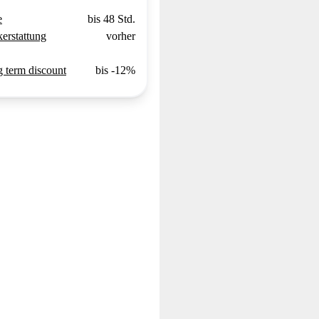
e
bis 48 Std.
erstattung
vorher
 term discount
bis -12%
O.
Davide R.
"Als Motorradliebhaber war ich auf
sprozess -
der Suche nach einer bequemen und
 RIBE ist
zuverlässigen Mietlösung. RIBE hat
"🙌 Unkomplizier
suchen und
genau das geboten, was ich
digital - so ein
in wenig
brauchte. Die Plattform ist
Motorradmiete se
tigung der
benutzerfreundlich, die Buchung ist

eter. Hat
einfach und das digitale Übergabe-
 geklappt."
und Rücknahmeprotokoll macht den
gesamten Ablauf effizient. Ich bin
begeistert von der großen Auswahl
an Motorrädern und dem