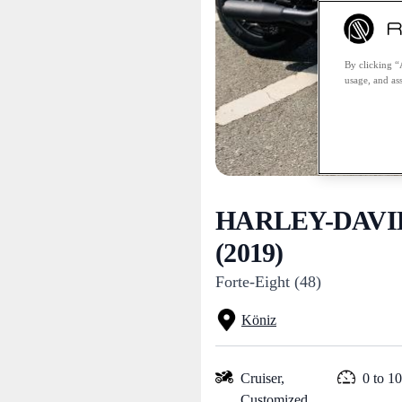
By clicking “
usage, and ass
HARLEY-DAVID
(2019)
Forte-Eight (48)
Köniz
Cruiser,
0 to 1
Customized