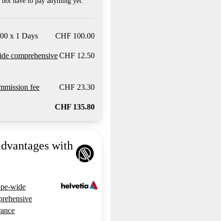
not have to pay anything yet.
00 x 1 Days
CHF 100.00
ide comprehensive
CHF 12.50
mission fee
CHF 23.30
CHF 135.80
advantages with
pe-wide
rehensive
rance