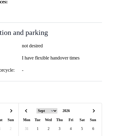
ces:
tion and parking
not desired
I have flexible handover times
orcycle:
-
at
Sun
Mon
Tue
Wed
Thu
Fri
Sat
Sun
1
2
31
1
2
3
4
5
6