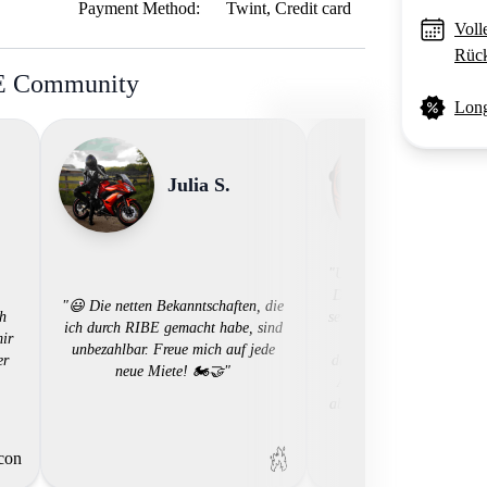
Payment Method:
Twint, Credit card
Voll
Rück
BE Community
Long
Julia S.
Mose 
"Unkomplizierter Buchung
Der Buchungsprozess von
"😃 Die netten Bekanntschaften, die
ch
sehr unkompliziert. Bike 
ich durch RIBE gemacht habe, sind
mir
schnell Buchen. Was e
unbezahlbar. Freue mich auf jede
er
dauern kann is die Bestä
neue Miete! 🏍️🤝"
Anfrage durch den Vermi
aber die letzen 2 mal gut