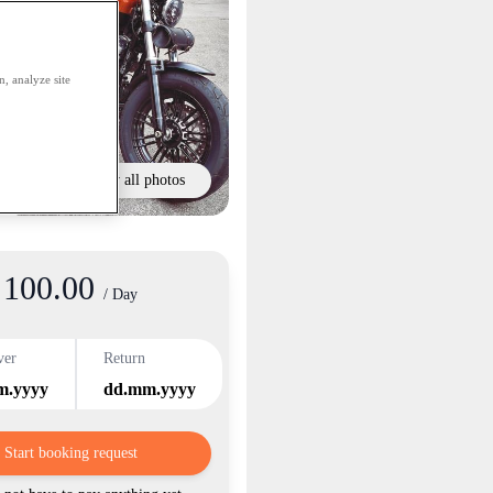
, analyze site
Show all photos
100.00
/ Day
ver
Return
m.yyyy
dd.mm.yyyy
Start booking request