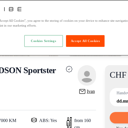
Accept All Cookies”, you agree to the storing of cookies on your device to enhance site navigation
ist in our marketing efforts.
Cookies Settings
Accept All Cookies
SON Sportster
CHF 
Product
Ivan
Hando
dd.m
0'000 KM
ABS: Yes
from 160
cm