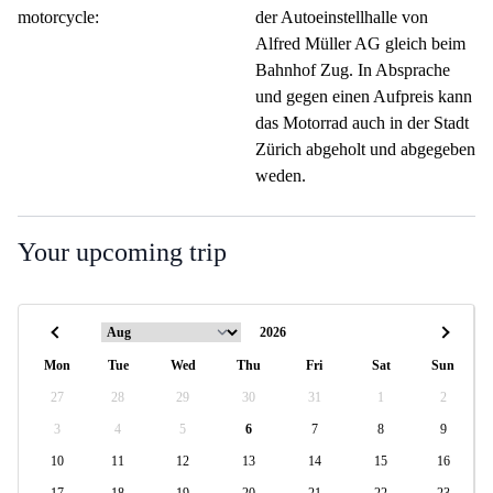
motorcycle:
der Autoeinstellhalle von
Alfred Müller AG gleich beim
Bahnhof Zug. In Absprache
und gegen einen Aufpreis kann
das Motorrad auch in der Stadt
Zürich abgeholt und abgegeben
weden.
Your upcoming trip
Mon
Tue
Wed
Thu
Fri
Sat
Sun
27
28
29
30
31
1
2
3
4
5
6
7
8
9
10
11
12
13
14
15
16