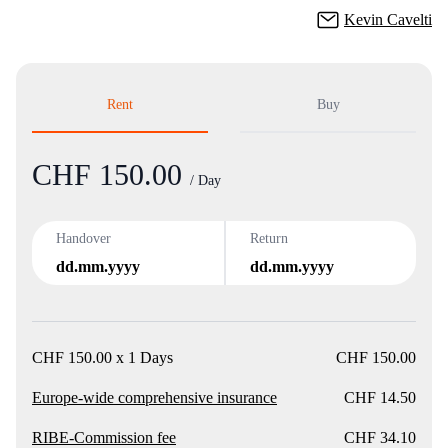
Kevin Cavelti
Rent
Buy
CHF 150.00
Product
/ Day
Handover
Return
dd.mm.yyyy
dd.mm.yyyy
CHF 150.00 x 1 Days
CHF 150.00
Europe-wide comprehensive insurance
CHF 14.50
RIBE-Commission fee
CHF 34.10