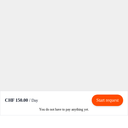
CHF 150.00
/
Start request
Day
You do not have to pay anything yet.