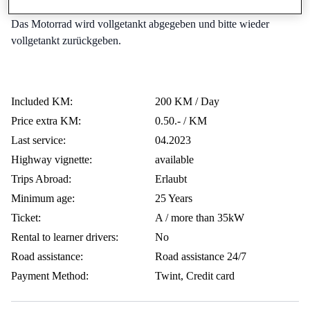
fahren, bevor Du Gas gibst. Behandle es wie Dein eigenes 🥰.
Das Motorrad wird vollgetankt abgegeben und bitte wieder
vollgetankt zurückgeben.
Included KM:
200 KM / Day
Price extra KM:
0.50.- / KM
Last service:
04.2023
Highway vignette:
available
Trips Abroad:
Erlaubt
Minimum age:
25 Years
Ticket:
A / more than 35kW
Rental to learner drivers:
No
Road assistance:
Road assistance 24/7
Payment Method:
Twint, Credit card