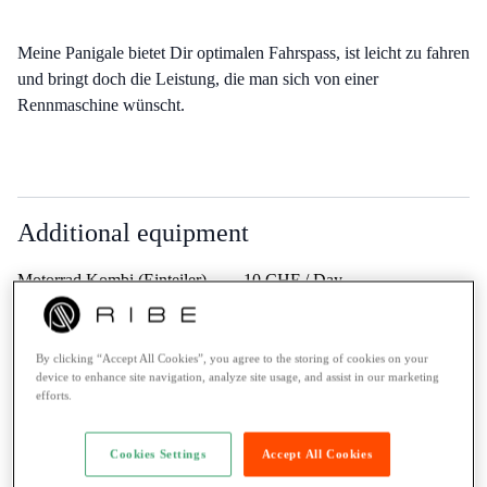
Meine Panigale bietet Dir optimalen Fahrspass, ist leicht zu fahren
und bringt doch die Leistung, die man sich von einer
Rennmaschine wünscht.
Additional equipment
Motorrad Kombi (Einteiler).
10 CHF / Day
Sicher passend für Körpergrösse
170cm.:
By clicking “Accept All Cookies”, you agree to the storing of cookies on your
device to enhance site navigation, analyze site usage, and assist in our marketing
efforts.
What Kevin Cavelti wants to tell you
Das Bike ist nicht für Anfänger gedacht! Nimm Dir die ersten
Cookies Settings
Accept All Cookies
Minuten Zeit um das Bike kennenzulernen und es warm zu