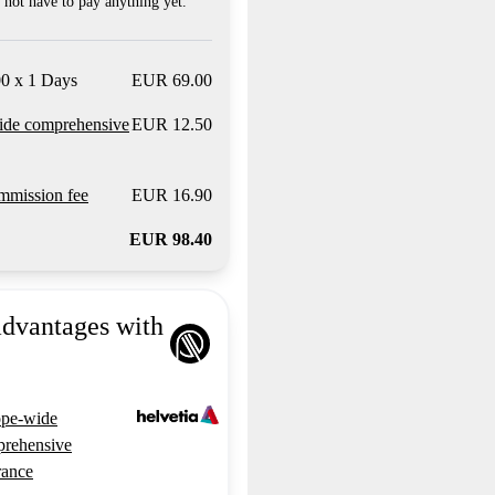
not have to pay anything yet.
0 x 1 Days
EUR 69.00
ide comprehensive
EUR 12.50
mission fee
EUR 16.90
EUR 98.40
advantages with
pe-wide
rehensive
rance