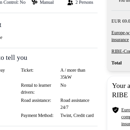
You do 
on Control: No
Manual
2 Persons
EUR 69.0
t
Europe-w
le
insurance
RIBE-Com
o tell you
Total
Day
Ticket:
A / more than
35kW
Your 
Rental to learner
No
drivers:
RIBE
Road assistance:
Road assistance
24/7
Euro
Payment Method:
Twint, Credit card
comp
insu