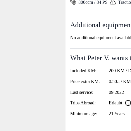
800ccm / 84 PS
Tracti
Additional equipmen
No additional equipment availab
What Peter V. wants t
Included KM:
200 KM / 
Price extra KM:
0.50.- / KM
Last service:
09.2022
Trips Abroad:
Erlaubt
Minimum age:
21 Years