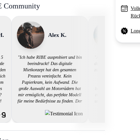
BE Community
Voll
Rück
Long
H.
Alex K.
David
 5
"Ich habe RIBE ausprobiert und bin
"Als Motorradliebhaber w
rde
beeindruckt! Das digitale
der Suche nach einer be
 den
Mietkonzept hat den gesamten
zuverlässigen Mietlösung
 ich
Prozess vereinfacht. Kein
genau das geboten, w
um
Papierkram, kein Aufwand. Die
brauchte. Die Plattfo
es
große Auswahl an Motorrädern hat
benutzerfreundlich, die B
?
mir ermöglicht, das perfekte Modell
einfach und das digitale
!
für meine Bedürfnisse zu finden. Der
und Rücknahmeprotokoll
!!"
Kundendienst war professionell und
gesamten Ablauf effizien
hilfsbereit. RIBE hat definitiv
begeistert von der groß
meinen Erwartungen entsprochen
an Motorrädern un
und ich werde es weiterempfehlen."
erstklassigen Kundendie
hat es geschafft, das Mi
Motorrads zu einer na