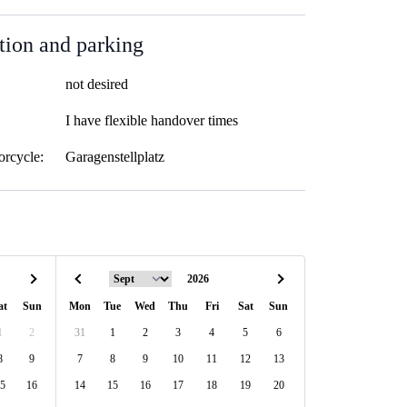
tion and parking
not desired
I have flexible handover times
orcycle:
Garagenstellplatz
at
Sun
Mon
Tue
Wed
Thu
Fri
Sat
Sun
1
2
31
1
2
3
4
5
6
8
9
7
8
9
10
11
12
13
5
16
14
15
16
17
18
19
20