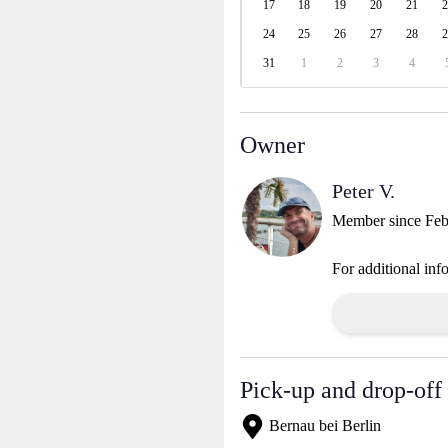
17
18
19
20
21
2
24
25
26
27
28
2
31
1
2
3
4
Owner
Peter V.
Member since Feb
For additional inf
Pick-up and drop-off 
Bernau bei Berlin