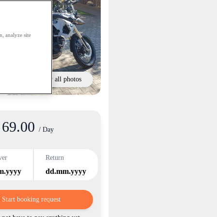
, analyze site
Show all photos
69.00
/ Day
ver
Return
m.yyyy
dd.mm.yyyy
Start booking request