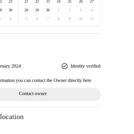
2
23
21
22
23
24
25
26
27
9
30
28
29
30
1
2
3
4
5
6
5
6
7
8
9
10
11
ruary 2024
Identity verified
ormation you can contact the Owner directly here
Contact owner
location