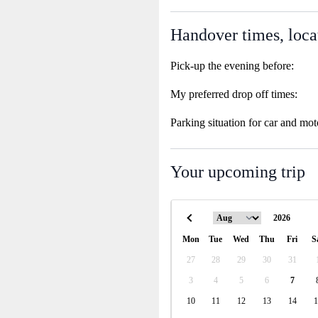
Handover times, loca
Pick-up the evening before:
My preferred drop off times:
Parking situation for car and mot
Your upcoming trip
Mon
Tue
Wed
Thu
Fri
S
27
28
29
30
31
3
4
5
6
7
10
11
12
13
14
1