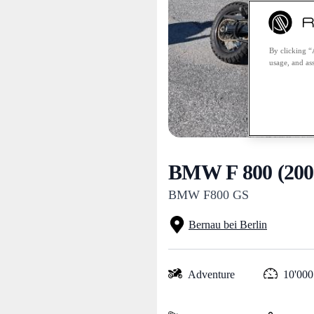
By clicking “
usage, and ass
BMW F 800 (200
BMW F800 GS
Bernau bei Berlin
Adventure
10'000