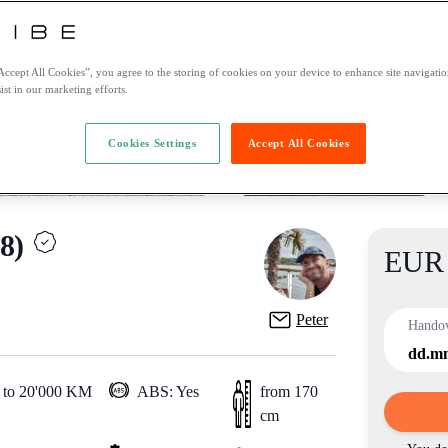
Accept All Cookies”, you agree to the storing of cookies on your device to enhance site navigation
ist in our marketing efforts.
Cookies Settings
Accept All Cookies
8)
EUR 
Product
Peter
Hando
dd.m
 to 20'000 KM
ABS: Yes
from 170
cm