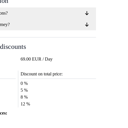
ion
Erfahrung zu mach
ions?
rney?
 discounts
69.00 EUR / Day
Discount on total price:
0 %
5 %
8 %
12 %
ces: