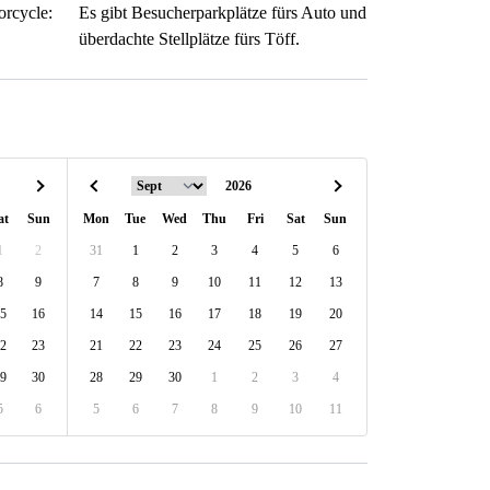
orcycle:
Es gibt Besucherparkplätze fürs Auto und
überdachte Stellplätze fürs Töff.
at
Sun
Mon
Tue
Wed
Thu
Fri
Sat
Sun
1
2
31
1
2
3
4
5
6
8
9
7
8
9
10
11
12
13
5
16
14
15
16
17
18
19
20
2
23
21
22
23
24
25
26
27
9
30
28
29
30
1
2
3
4
5
6
5
6
7
8
9
10
11