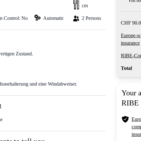
You do 
cm
on Control: No
Automatic
2 Persons
CHF 90.0
Europe-w
insurance
rtigen Zustand.
RIBE-Com
Total
phonehalterung und eine Windabweiser.
Your 
RIBE
t
Euro
le
comp
insu