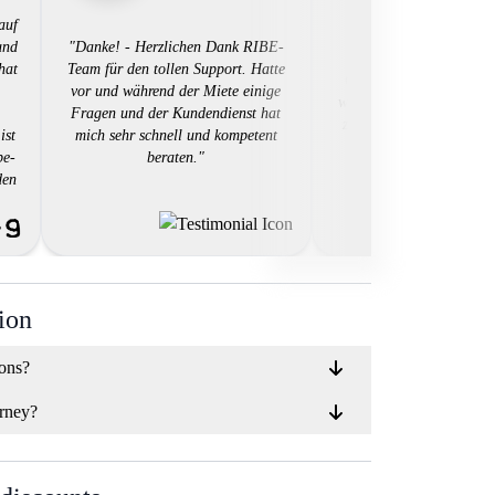
auf
und
"Danke! - Herzlichen Dank RIBE-
"Tolle Sache! - Danke 
hat
Team für den tollen Support. Hatte
Gutschein Team ribe. D
vor und während der Miete einige
weiss ich nun welches Bi
Fragen und der Kundendienst hat
zutun werde! Werde sich
ist
mich sehr schnell und kompetent
über euch buchen
be-
beraten."
den
in
hl
BE
es
ion
ions?
rney?