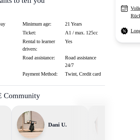
nts to tell you
Voll
Rück
Day
Minimum age:
21 Years
Long
Ticket:
A1 / max. 125cc
Rental to learner
Yes
drivers:
Road assistance:
Road assistance
24/7
Payment Method:
Twint, Credit card
BE Community
Dani U.
Loris 