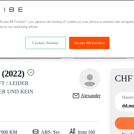
Accept All Cookies”, you agree to the storing of cookies on your device to enhance site navigation
ist in our marketing efforts.
Cookies Settings
Accept All Cookies
(2022)
CHF 
Product
FT / LEIDER
ER UND KEIN
Alexander
Hando
dd.m
0'000 KM
ABS: Yes
from 160