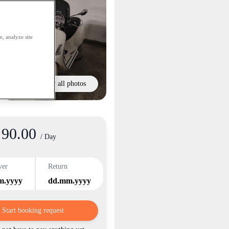
, analyze site
Show all photos
90.00
/ Day
ver
Return
m.yyyy
dd.mm.yyyy
Start booking request