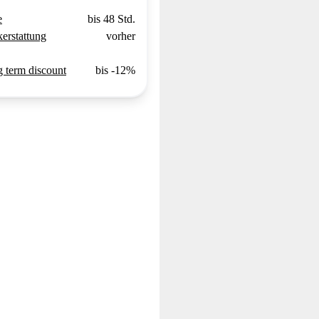
e
bis 48 Std.
erstattung
vorher
 term discount
bis -12%
G.
Sarah S.