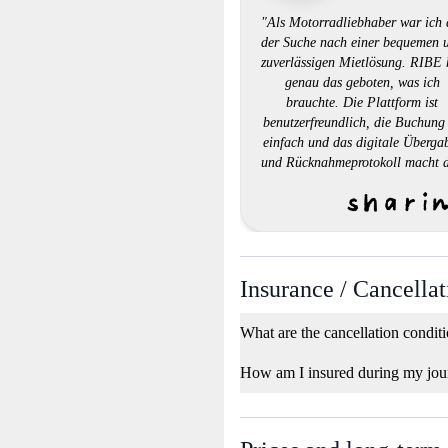
"Als Motorradliebhaber war ich 
der Suche nach einer bequemen 
zuverlässigen Mietlösung. RIBE 
genau das geboten, was ich
brauchte. Die Plattform ist
benutzerfreundlich, die Buchung 
einfach und das digitale Überga
und Rücknahmeprotokoll macht 
gesamten Ablauf effizient. Ich b
begeistert von der großen Auswa
an Motorrädern und dem
erstklassigen Kundendienst. RI
hat es geschafft, das Mieten ein
Motorrads zu einer nahtlosen
Insurance / Cancellat
Erfahrung zu machen."
What are the cancellation condit
How am I insured during my jou