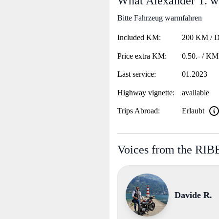
What Alexander T. wa
Bitte Fahrzeug warmfahren
Included KM:
200 KM / 
Price extra KM:
0.50.- / KM
Last service:
01.2023
Highway vignette:
available
Trips Abroad:
Erlaubt
Voices from the RI
Davide R.