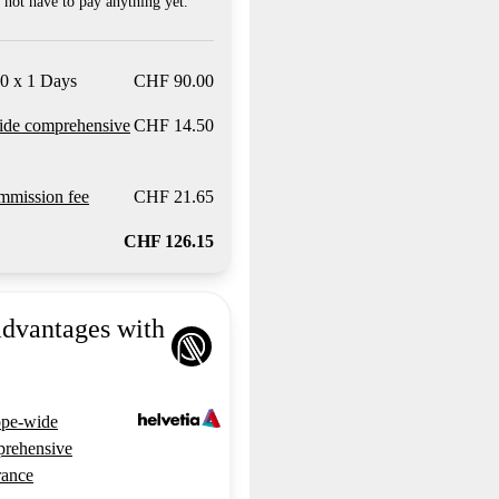
not have to pay anything yet.
0 x 1 Days
CHF 90.00
ide comprehensive
CHF 14.50
mission fee
CHF 21.65
CHF 126.15
advantages with
pe-wide
rehensive
rance