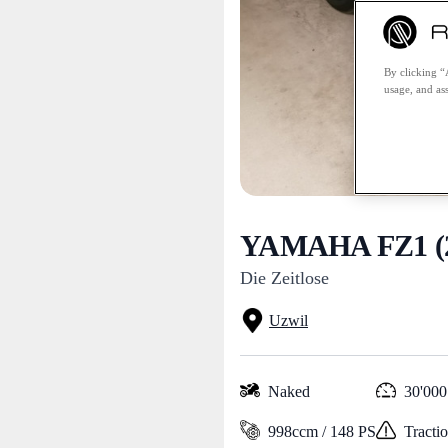
By clicking “
usage, and ass
YAMAHA FZ1 (2
Die Zeitlose
Uzwil
Naked
30'000
998ccm / 148 PS
Tracti