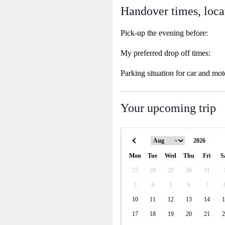
Handover times, loca
Pick-up the evening before:
My preferred drop off times:
Parking situation for car and mot
Your upcoming trip
Mon
Tue
Wed
Thu
Fri
S
27
28
29
30
31
3
4
5
6
7
10
11
12
13
14
1
17
18
19
20
21
2