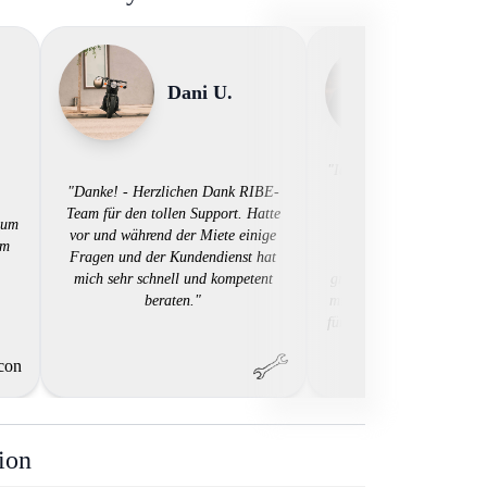
Dani U.
Alex 
"Ich habe RIBE ausprobie
"Danke! - Herzlichen Dank RIBE-
beeindruckt! Das dig
Team für den tollen Support. Hatte
Mietkonzept hat den g
 um
vor und während der Miete einige
Prozess vereinfacht.
em
Fragen und der Kundendienst hat
Papierkram, kein Aufw
mich sehr schnell und kompetent
große Auswahl an Motorr
beraten."
mir ermöglicht, das perfe
für meine Bedürfnisse zu 
Kundendienst war profess
hilfsbereit. RIBE hat d
meinen Erwartungen ent
und ich werde es weitere
ion