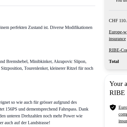
You do 
CHF 110.
inem perfekten Zustand ist. Diverse Modifikationen
Europe-w
insurance
RIBE-Com
nd Bremshebel, Minibkinker, Akrapovic Slipon,
Total
Sitzposition, Tourenlenker, kleinerer Ritzel für noch
Your 
RIBE
eignet so wie auch für grösser aufgrund des
Euro
ietet 156PS und dementsprechend Fahrspass. Dank
comp
n den unteren Drehzahlen noch mehr Power wie
insu
er auch auf der Landstrasse!