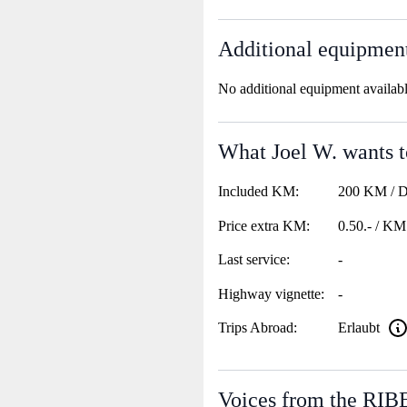
Additional equipmen
No additional equipment availab
What Joel W. wants t
Included KM:
200 KM / 
Price extra KM:
0.50.- / KM
Last service:
-
Highway vignette:
-
Trips Abroad:
Erlaubt
Voices from the RI