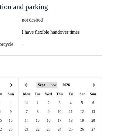
tion and parking
not desired
I have flexible handover times
orcycle:
-
at
Sun
Mon
Tue
Wed
Thu
Fri
Sat
Sun
1
2
31
1
2
3
4
5
6
8
9
7
8
9
10
11
12
13
5
16
14
15
16
17
18
19
20
2
23
21
22
23
24
25
26
27