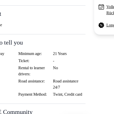
Voll
t
Rück
le
Long
o tell you
Day
Minimum age:
21 Years
Ticket:
-
Rental to learner
No
drivers:
Road assistance:
Road assistance
24/7
Payment Method:
Twint, Credit card
BE Community