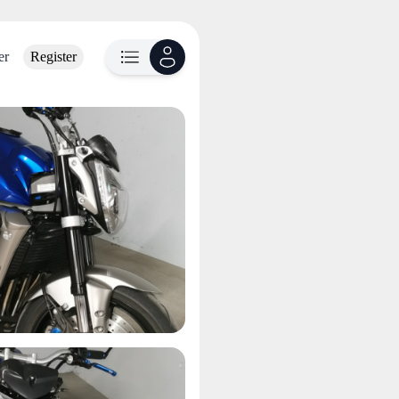
er
Register