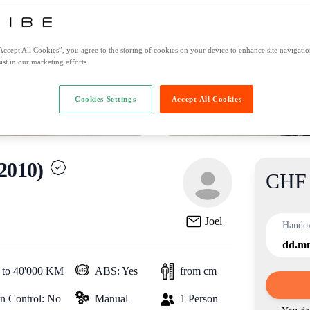
Accept All Cookies”, you agree to the storing of cookies on your device to enhance site navigation
ist in our marketing efforts.
Cookies Settings
Accept All Cookies
010)
CHF 
Product
Joel
Hando
dd.m
 to 40'000 KM
ABS: Yes
from cm
on Control: No
Manual
1 Person