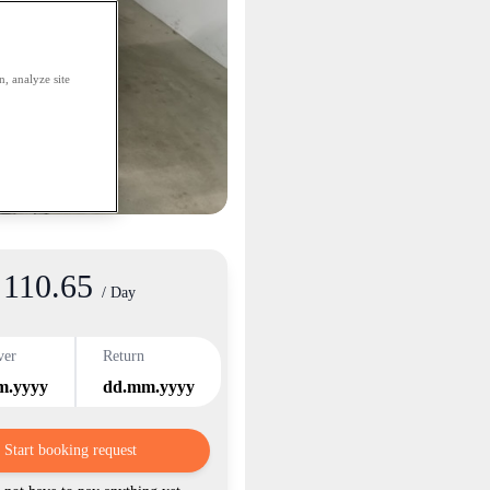
, analyze site
110.65
/ Day
ver
Return
m.yyyy
dd.mm.yyyy
Start booking request