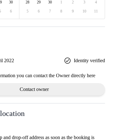
9
30
28
29
30
1
2
3
4
5
6
5
6
7
8
9
10
11
il 2022
Identity verified
ormation you can contact the Owner directly here
Contact owner
location
p and drop-off address as soon as the booking is