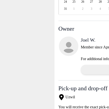
24
25
26
27
28
2
31
1
2
3
4
Owner
Joel W.
Member since Apr
For additional inf
Pick-up and drop-off 
Uzwil
You will receive the exact pick-u