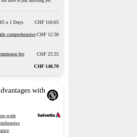
not have to pay anything yet.
65 x 1 Days
CHF 110.65
ide comprehensive
CHF 12.50
mission fee
CHF 25.55
CHF 148.70
advantages with
pe-wide
rehensive
rance