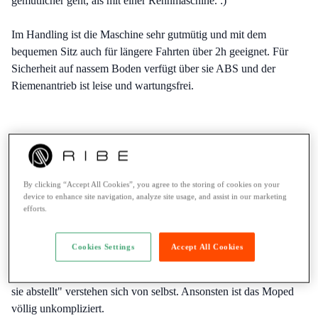
gemütlicher geht, als mit einer Rennmaschine. :)
Im Handling ist die Maschine sehr gutmütig und mit dem
bequemen Sitz auch für längere Fahrten über 2h geeignet. Für
Sicherheit auf nassem Boden verfügt über sie ABS und der
Riemenantrieb ist leise und wartungsfrei.
Additional equipment
By clicking “Accept All Cookies”, you agree to the storing of cookies on your
device to enhance site navigation, analyze site usage, and assist in our marketing
No additional equipment available
efforts.
What Volkan S. wants to tell you
Cookies Settings
Accept All Cookies
"Bei kaltem Motor kein Voll-Gas" und "Zündung aus, wenn man
sie abstellt" verstehen sich von selbst. Ansonsten ist das Moped
völlig unkompliziert.