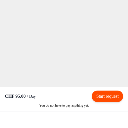
CHF 95.00
/
Start request
Day
You do not have to pay anything yet.