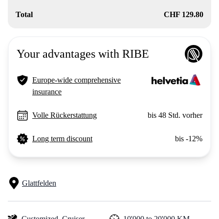
Total
CHF 129.80
Your advantages with RIBE
Europe-wide comprehensive
insurance
Volle Rückerstattung
bis 48 Std. vorher
Long term discount
bis -12%
Glattfelden
Customized,
Cruiser
10'000 to 20'000 KM