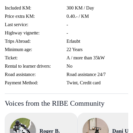
Included KM:
300 KM / Day
Price extra KM:
0.40.- / KM
Last service:
-
Highway vignette:
-
Trips Abroad:
Erlaubt
Minimum age:
22 Years
Ticket:
A / more than 35kW
Rental to learner drivers:
No
Road assistance:
Road assistance 24/7
Payment Method:
Twint, Credit card
Voices from the RIBE Community
Roger B.
Dani U.