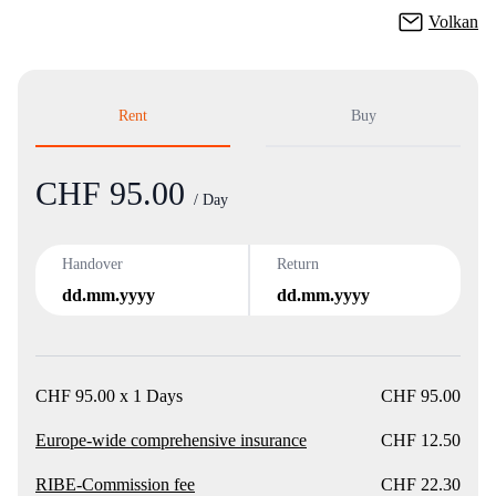
Volkan
Rent
Buy
CHF 95.00
Product
/ Day
Handover
Return
dd.mm.yyyy
dd.mm.yyyy
CHF 95.00 x 1 Days
CHF 95.00
Europe-wide comprehensive insurance
CHF 12.50
RIBE-Commission fee
CHF 22.30