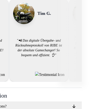
Tim G.
Oski 
"Ich liebe es verschieden
nd
"📲 Das digitale Übergabe- und
fahren. Dank RIBE habe
Rücknahmeprotokoll von RIBE ist
riesige Auswahl an günst
BE!
der absolute Gamechanger! So
die ich mit wenigen Kli
bequem und effizient. 👌"
Papierkram, 24/7, miet
ion
ions?