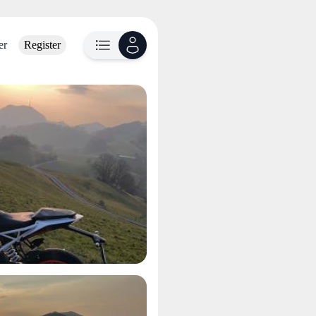
er
Register