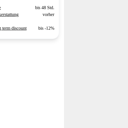
e
bis 48 Std.
erstattung
vorher
 term discount
bis -12%
e R.
Michael F.
ar ich auf
"RIBE revolutionierte den
"Toller Vermiete