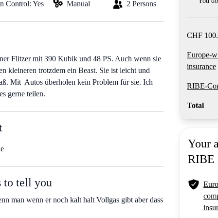
You do 
on Control: Yes
Manual
2 Persons
CHF 100.
Europe-w
ner Flitzer mit 390 Kubik und 48 PS. Auch wenn sie
insurance
en kleineren trotzdem ein Beast. Sie ist leicht und
ß. Mit Autos überholen kein Problem für sie. Ich
RIBE-Com
s gerne teilen.
Total
t
Your 
le
RIBE
to tell you
Euro
comp
nn man wenn er noch kalt halt Vollgas gibt aber dass
insu