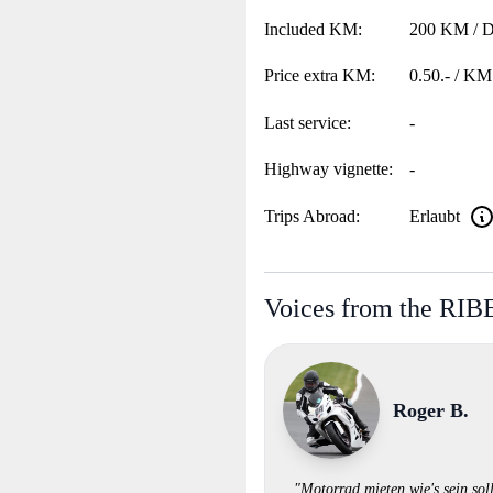
Included KM:
200 KM / 
Price extra KM:
0.50.- / KM
Last service:
-
Highway vignette:
-
Trips Abroad:
Erlaubt
Voices from the RI
Roger B.
"Motorrad mieten wie's sein soll