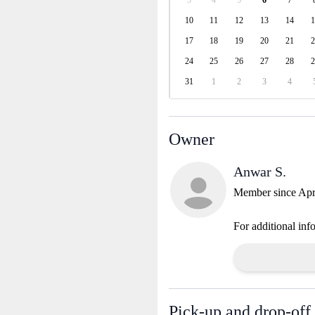
3
4
5
6
7
10
11
12
13
14
1
17
18
19
20
21
2
24
25
26
27
28
2
31
1
2
3
4
Owner
Anwar S.
Member since Apr
For additional inf
Pick-up and drop-off 