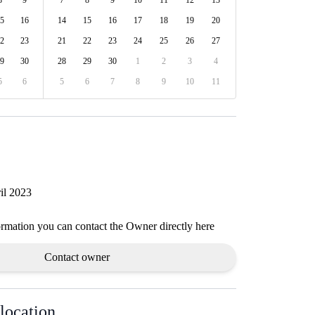
8
9
7
8
9
10
11
12
13
5
16
14
15
16
17
18
19
20
2
23
21
22
23
24
25
26
27
9
30
28
29
30
1
2
3
4
5
6
5
6
7
8
9
10
11
il 2023
ormation you can contact the Owner directly here
Contact owner
location