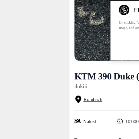
By clicking “
usage, and ass
KTM 390 Duke (
dukiii
Rombach
Naked
10'000