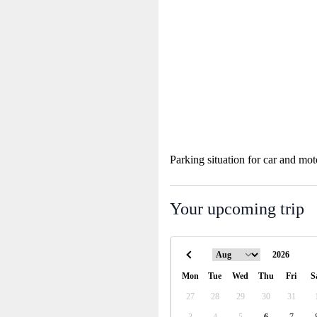
Parking situation for car and mot
Your upcoming trip
Mon
Tue
Wed
Thu
Fri
S
27
28
29
30
31