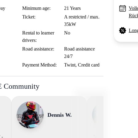
Day
Minimum age:
21 Years
Voll
Rück
Ticket:
A restricted / max.
35kW
Long
Rental to learner
No
drivers:
Road assistance:
Road assistance
24/7
Payment Method:
Twint, Credit card
BE Community
Dennis W.
David
 -
"Als Motorradliebhaber w