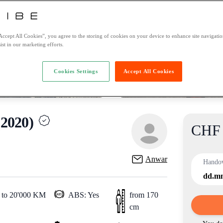
Accept All Cookies”, you agree to the storing of cookies on your device to enhance site navigation
ist in our marketing efforts.
Cookies Settings
Accept All Cookies
2020)
CHF 
Product
Anwar
Hando
dd.m
 to 20'000 KM
ABS: Yes
from 170
cm