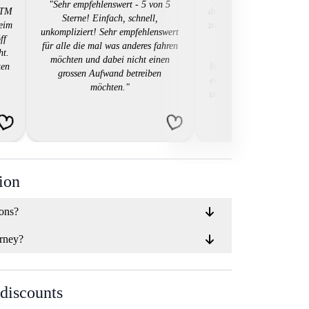
"Sehr empfehlenswert - 5 von 5
 KTM
der Suche nach einer be
Sterne! Einfach, schnell,
beim
zuverlässigen Mietlösung
unkompliziert! Sehr empfehlenswert
ff
genau das geboten, w
für alle die mal was anderes fahren
ht.
brauchte. Die Plattfo
möchten und dabei nicht einen
ten
benutzerfreundlich, die B
grossen Aufwand betreiben
einfach und das digitale
möchten."
und Rücknahmeprotokoll
gesamten Ablauf effizien
begeistert von der groß
an Motorrädern un
erstklassigen Kundendie
hat es geschafft, das Mi
Motorrads zu einer na
ion
Erfahrung zu mach
ions?
rney?
 discounts