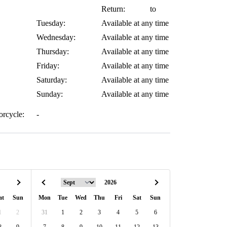
Return:
to
Tuesday:
Available at any time
Wednesday:
Available at any time
Thursday:
Available at any time
Friday:
Available at any time
Saturday:
Available at any time
Sunday:
Available at any time
orcycle:
-
at
Sun
Mon
Tue
Wed
Thu
Fri
Sat
Sun
1
2
31
1
2
3
4
5
6