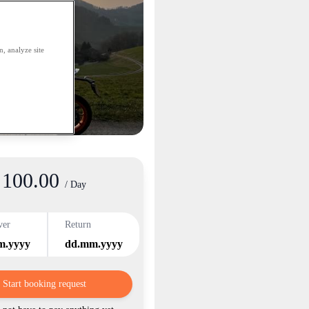
, analyze site
100.00
/ Day
ver
Return
m.yyyy
dd.mm.yyyy
Start booking request