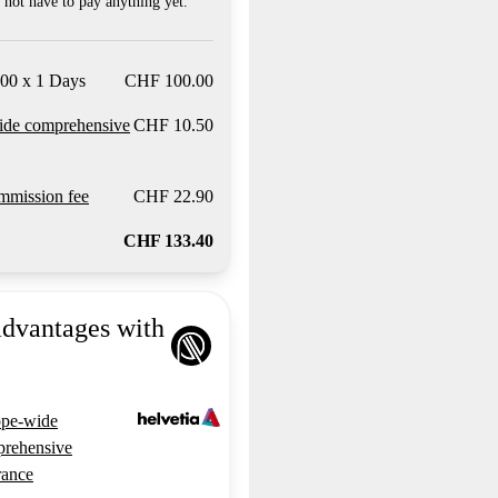
not have to pay anything yet.
00 x 1 Days
CHF 100.00
ide comprehensive
CHF 10.50
mission fee
CHF 22.90
CHF 133.40
advantages with
pe-wide
rehensive
rance