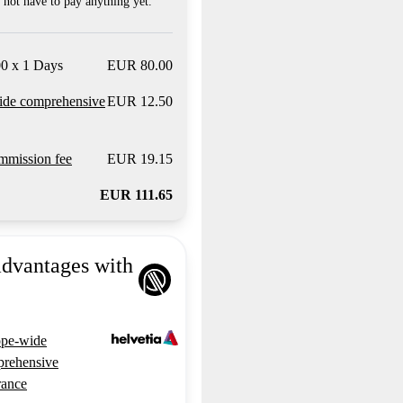
not have to pay anything yet.
0 x 1 Days
EUR 80.00
ide comprehensive
EUR 12.50
mission fee
EUR 19.15
EUR 111.65
advantages with
pe-wide
rehensive
rance