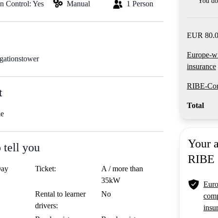
You do 
on Control: Yes
Manual
1 Person
EUR 80.0
Europe-w
gationstower
insurance
RIBE-Com
t
Total
le
Your 
 tell you
RIBE
Day
Ticket:
A / more than
35kW
Euro
Rental to learner
No
comp
drivers:
insu