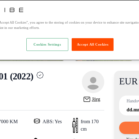
Accept All Cookies”, you agree to the storing of cookies on your device to enhance site navigation
ist in our marketing efforts.
Cookies Settings
Accept All Cookies
 (2022)
EUR 
Product
Jörg
Hando
dd.m
0'000 KM
ABS: Yes
from 170
cm