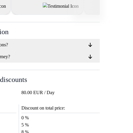
ion
ions?
rney?
 discounts
80.00 EUR / Day
Discount on total price:
0 %
5 %
8 %