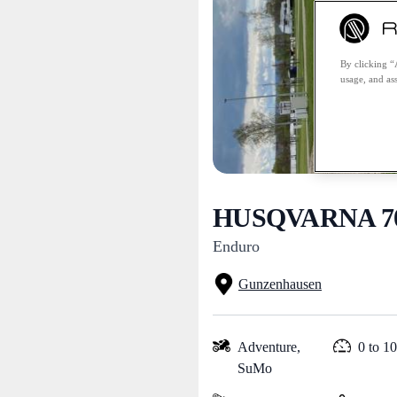
By clicking “
usage, and ass
HUSQVARNA 701
Enduro
Gunzenhausen
Adventure,
0 to 1
SuMo