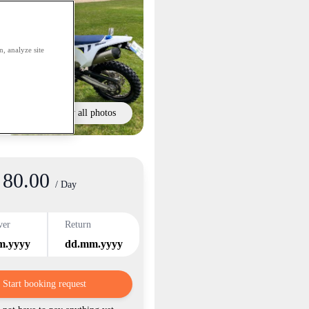
, analyze site
Show all photos
80.00
/ Day
ver
Return
m.yyyy
dd.mm.yyyy
Start booking request