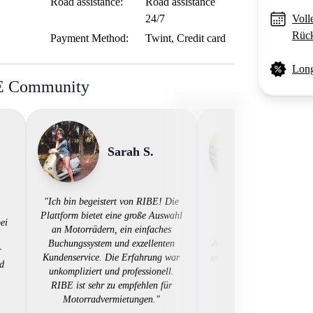
Road assistance:
Road assistance
24/7
Voll
Rück
Payment Method:
Twint, Credit card
Long
BE Community
Sarah S.
Laura
"Ich bin begeistert von RIBE! Die
Plattform bietet eine große Auswahl
ei
an Motorrädern, ein einfaches
"🌟 RIBE bietet eine 
Buchungssystem und exzellenten
Auswahl an Motorrädern 
r
Kundenservice. Die Erfahrung war
erstklassigen Kundendiens
ld
unkompliziert und professionell.
top! 🏍️💯"
RIBE ist sehr zu empfehlen für
Motorradvermietungen."