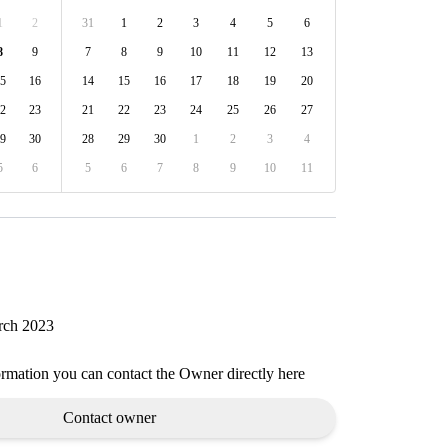
1
2
31
1
2
3
4
5
6
8
9
7
8
9
10
11
12
13
5
16
14
15
16
17
18
19
20
2
23
21
22
23
24
25
26
27
9
30
28
29
30
1
2
3
4
5
6
5
6
7
8
9
10
11
rch 2023
ormation you can contact the Owner directly here
Contact owner