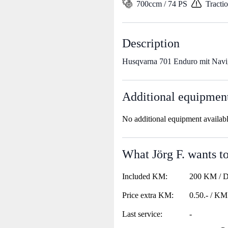
700ccm / 74 PS
Tracti
Description
Husqvarna 701 Enduro mit Navi
Additional equipmen
No additional equipment availab
What Jörg F. wants to
Included KM:
200 KM / 
Price extra KM:
0.50.- / KM
Last service:
-