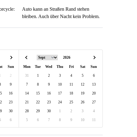
orcycle:
Auto kann an Straßen Rand stehen
bleiben. Auch über Nacht kein Problem.
at
Sun
Mon
Tue
Wed
Thu
Fri
Sat
Sun
1
2
31
1
2
3
4
5
6
8
9
7
8
9
10
11
12
13
5
16
14
15
16
17
18
19
20
2
23
21
22
23
24
25
26
27
9
30
28
29
30
1
2
3
4
5
6
5
6
7
8
9
10
11