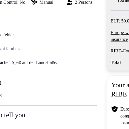
You do 
on Control: No
Manual
2 Persons
EUR 50.0
Europe-w
e fehler.
insurance
ut fahrbar.
RIBE-Com
achen Spaß auf der Landstraße.
Total
t
Your 
RIBE
le
Euro
o tell you
comp
insu