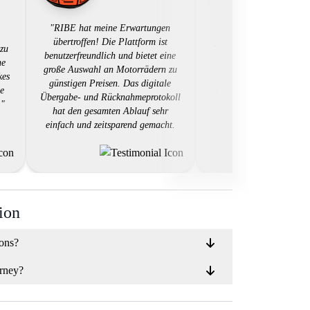
"RIBE hat meine Erwartungen
übertroffen! Die Plattform ist
 zu
"Super Alternative zum 
benutzerfreundlich und bietet eine
ne
der Garage - Wer ein
große Auswahl an Motorrädern zu
kes
Alternative zum Mieten
günstigen Preisen. Das digitale
ne
Garage sucht liegt bei 
Übergabe- und Rücknahmeprotokoll
."
richtig."
hat den gesamten Ablauf sehr
einfach und zeitsparend gemacht.
Der Kundendienst war äußerst
hilfsbereit und reagierte schnell auf
meine Fragen. Ich kann RIBE jedem
empfehlen, der ein Motorrad mieten
möchte, ohne sich mit
bürokratischem Aufwand
ion
herumschlagen zu müssen.""
ions?
rney?