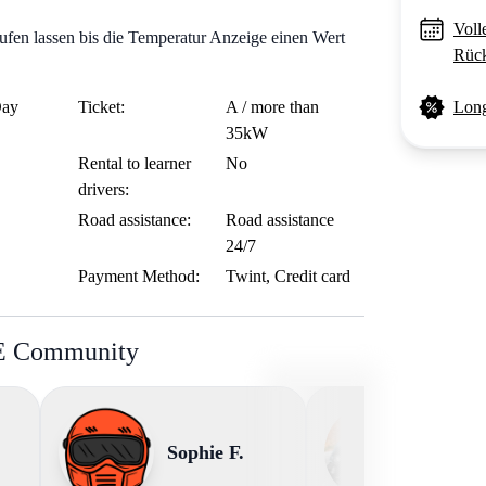
Voll
ufen lassen bis die Temperatur Anzeige einen Wert
Rück
Day
Ticket:
A / more than
Long
35kW
Rental to learner
No
drivers:
Road assistance:
Road assistance
24/7
Payment Method:
Twint, Credit card
BE Community
Sophie F.
Renat