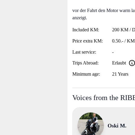
vor der Fahrt den Motor warm la
anzeigt.
Included KM:
200 KM / 
Price extra KM:
0.50.- / KM
Last service:
-
Trips Abroad:
Erlaubt
Minimum age:
21 Years
Voices from the RI
Oski M.