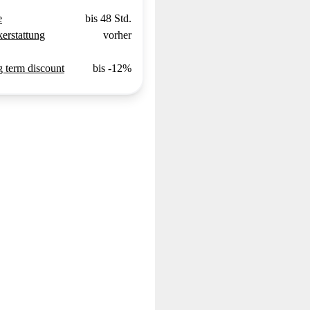
e
bis 48 Std.
erstattung
vorher
 term discount
bis -12%
o A.
Laura V.