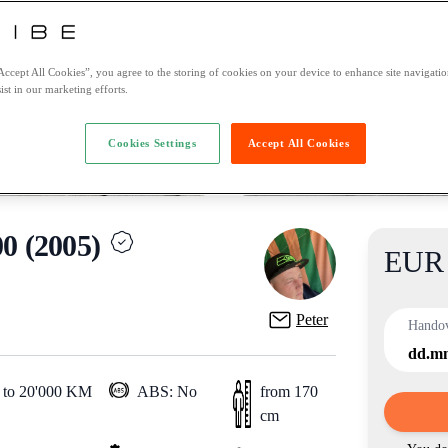
Accept All Cookies”, you agree to the storing of cookies on your device to enhance site navigation
ist in our marketing efforts.
Cookies Settings
Accept All Cookies
 (2005)
EUR 
Product
Peter
Hando
dd.m
 to 20'000 KM
ABS: No
from 170
cm