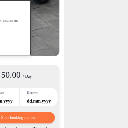
, analyze site
50.00
/ Day
ver
Return
m.yyyy
dd.mm.yyyy
Start booking request