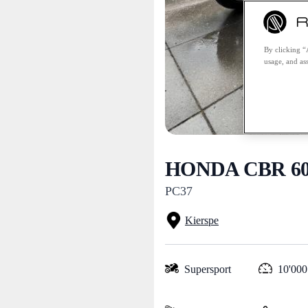
By clicking “
usage, and ass
HONDA CBR 600
PC37
Kierspe
Supersport
10'000