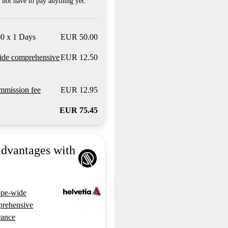
not have to pay anything yet.
0 x 1 Days
EUR 50.00
ide comprehensive
EUR 12.50
mission fee
EUR 12.95
EUR 75.45
advantages with
pe-wide
rehensive
rance