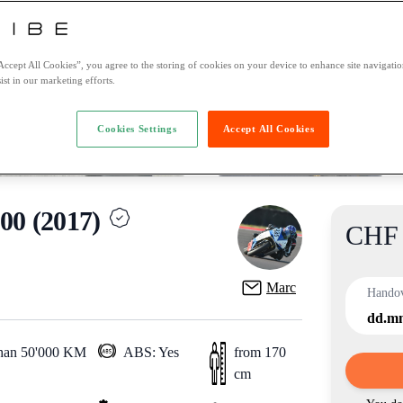
Accept All Cookies”, you agree to the storing of cookies on your device to enhance site navigation
ist in our marketing efforts.
Cookies Settings
Accept All Cookies
0 (2017)
CHF 
Product
Marc
Hando
dd.m
than 50'000 KM
ABS: Yes
from 170
cm