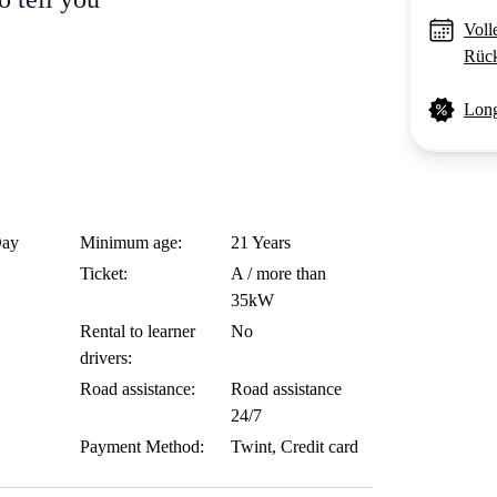
Voll
Rück
Long
Day
Minimum age:
21 Years
Ticket:
A / more than
35kW
Rental to learner
No
drivers:
Road assistance:
Road assistance
24/7
Payment Method:
Twint, Credit card