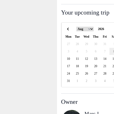
Your upcoming trip
Mon
Tue
Wed
Thu
Fri
S
27
28
29
30
31
3
4
5
6
7
10
11
12
13
14
1
17
18
19
20
21
2
24
25
26
27
28
2
31
1
2
3
4
Owner
Marc J.