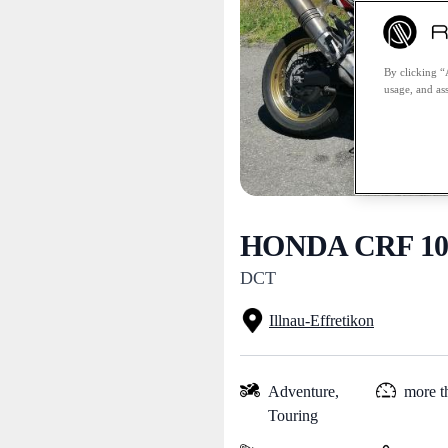
By clicking “
usage, and ass
HONDA CRF 100
DCT
Illnau-Effretikon
Adventure,
more 
Touring