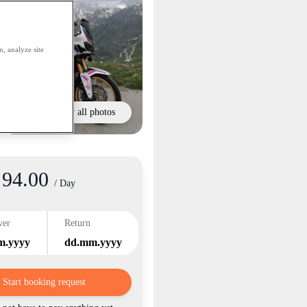
, analyze site
Show all photos
94.00
/ Day
ver
Return
m.yyyy
dd.mm.yyyy
Start booking request