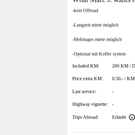
-kein Offroad
-Langzeit miete möglich
-Mehrtages miete möglich
-Optional mit Koffer system
Included KM:
200 KM / 
Price extra KM:
0.50.- / KM
Last service:
-
Highway vignette:
-
Trips Abroad:
Erlaubt