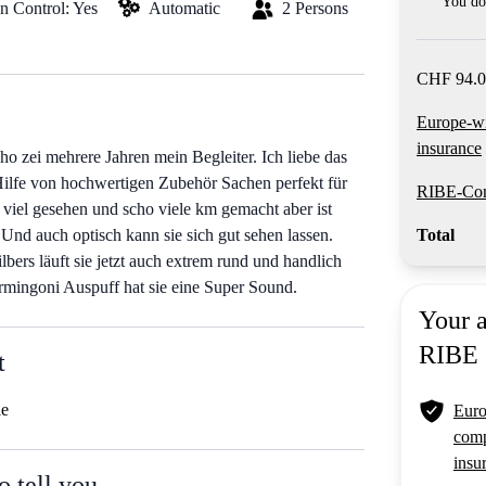
You do 
on Control: Yes
Automatic
2 Persons
CHF 94.0
Europe-w
insurance
ho zei mehrere Jahren mein Begleiter. Ich liebe das
 Hilfe von hochwertigen Zubehör Sachen perfekt für
RIBE-Com
 viel gesehen und scho viele km gemacht aber ist
Und auch optisch kann sie sich gut sehen lassen.
Total
ers läuft sie jetzt auch extrem rund und handlich
rmingoni Auspuff hat sie eine Super Sound.
Your 
RIBE
t
le
Euro
comp
insu
o tell you