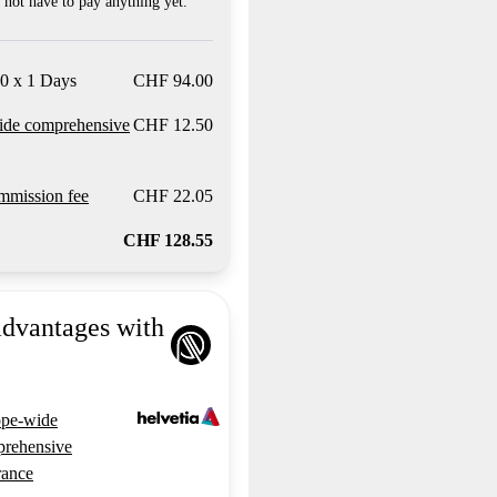
not have to pay anything yet.
0 x 1 Days
CHF 94.00
ide comprehensive
CHF 12.50
mission fee
CHF 22.05
CHF 128.55
advantages with
pe-wide
rehensive
rance