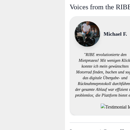
Voices from the RI
Michael F.
"RIBE revolutionierte den
Mietprozess! Mit wenigen Klick
konnte ich mein gewünschtes
Motorrad finden, buchen und so
das digitale Übergabe- und
Rücknahmeprotokoll durchführe
der gesamte Ablauf war effizient
problemlos; die Plattform bietet 
fantastische Auswahl an
Motorrädern zu günstigen Preise
eine großartige Lösung für jed
Motorradliebhaber!"