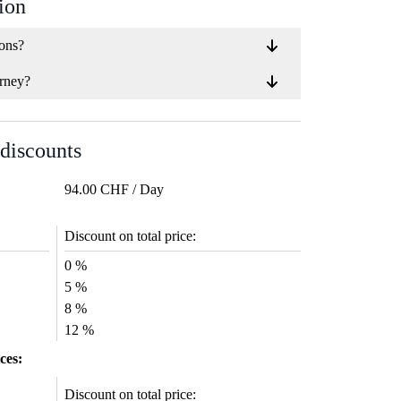
bürokratischem Aufwand
ion
herumschlagen zu müssen.""
ions?
rney?
 discounts
94.00 CHF / Day
Discount on total price:
0 %
5 %
8 %
12 %
ces:
Discount on total price: