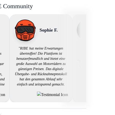
BE Community
Sophie F.
Sandr
"RIBE hat meine Erwartungen
s
übertroffen! Die Plattform ist
benutzerfreundlich und bietet eine
"Sehr empfehlenswerte Pl
gar
große Auswahl an Motorrädern zu
verschiedene Motorräde
günstigen Preisen. Das digitale
Kauf günstig zu tes
n,
Übergabe- und Rücknahmeprotokoll
 und
hat den gesamten Ablauf sehr
eine
einfach und zeitsparend gemacht.
Der Kundendienst war äußerst
n -
hilfsbereit und reagierte schnell auf
en
meine Fragen. Ich kann RIBE jedem
empfehlen, der ein Motorrad mieten
möchte, ohne sich mit