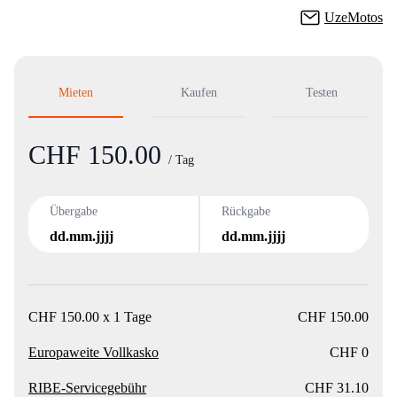
UzeMotos
Mieten
Kaufen
Testen
CHF 150.00
Product information
/ Tag
Übergabe
Rückgabe
dd.mm.jjjj
dd.mm.jjjj
CHF 150.00 x 1 Tage
CHF 150.00
Europaweite Vollkasko
CHF 0
RIBE-Servicegebühr
CHF 31.10