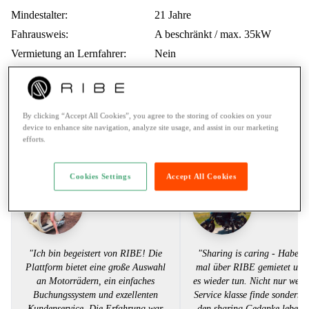
Mindestalter:
21 Jahre
Fahrausweis:
A beschränkt / max. 35kW
Vermietung an Lernfahrer:
Nein
Pannenhilfe:
24/7 Assistance
Zahlungsarten:
Twint, Kreditkarte
By clicking “Accept All Cookies”, you agree to the storing of cookies on your
device to enhance site navigation, analyze site usage, and assist in our marketing
Stimmen aus der RIBE Community
efforts.
Cookies Settings
Accept All Cookies
Sarah S.
Katharin
"Ich bin begeistert von RIBE! Die
"Sharing is caring - Habe be
Plattform bietet eine große Auswahl
mal über RIBE gemietet und
an Motorrädern, ein einfaches
es wieder tun. Nicht nur weil 
Buchungssystem und exzellenten
Service klasse finde sondern w
Kundenservice. Die Erfahrung war
den sharing Gedanke lebe.