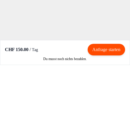
CHF 150.00
/
Anfrage starten
Tag
Du musst noch nichts bezahlen.
Mieten / Vermieten
Motorrad mieten
Vermieter werden