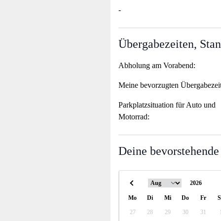
-
Übergabezeiten, Stan
Abholung am Vorabend:
Meine bevorzugten Übergabezei
Parkplatzsituation für Auto und
Motorrad:
Deine bevorstehende
Mo
Di
Mi
Do
Fr
S
27
28
29
30
31