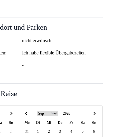
dort und Parken
nicht erwünscht
ten:
Ich habe flexible Übergabezeiten
-
 Reise
a
So
Mo
Di
Mi
Do
Fr
Sa
So
1
2
31
1
2
3
4
5
6