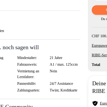
Du m
den
CHF 100.
Europawei
 noch sagen will
RIBE-Ser
ag
Mindestalter:
21 Jahre
Fahrausweis:
A1 / max. 125ccm
Total
Vermietung an
Nein
Lernfahrer:
Deine 
Pannenhilfe:
24/7 Assistance
RIBE
Zahlungsarten:
Twint, Kreditkarte
Euro
BE Community