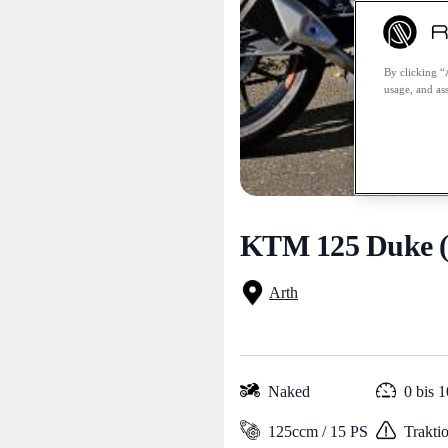
By clicking “
usage, and ass
KTM 125 Duke (
Arth
Naked
0 bis 
125ccm / 15 PS
Traktio