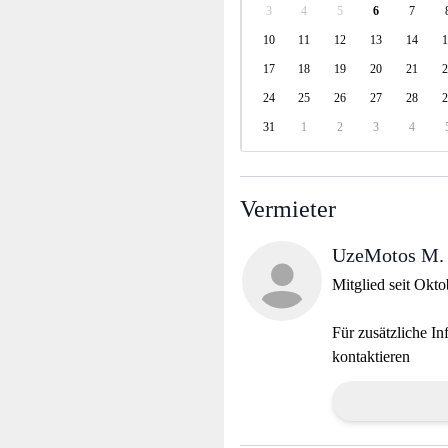
3
4
5
6
7
10
11
12
13
14
1
17
18
19
20
21
2
24
25
26
27
28
2
31
1
2
3
4
Vermieter
UzeMotos M.
Mitglied seit Okt
Für zusätzliche In
kontaktieren