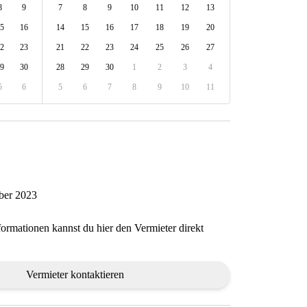
8
9
7
8
9
10
11
12
13
5
16
14
15
16
17
18
19
20
2
23
21
22
23
24
25
26
27
9
30
28
29
30
1
2
3
4
5
6
5
6
7
8
9
10
11
ober 2023
formationen kannst du hier den Vermieter direkt
Vermieter kontaktieren