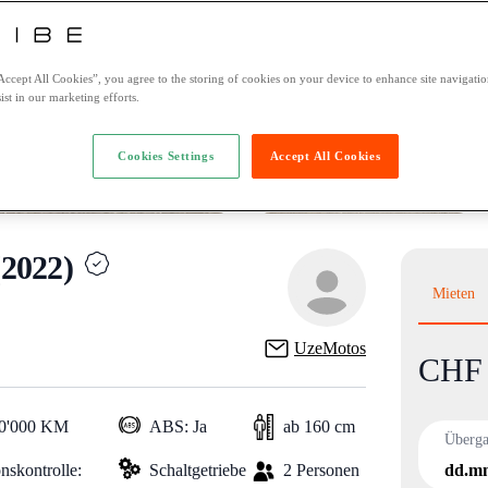
Accept All Cookies”, you agree to the storing of cookies on your device to enhance site navigation
ist in our marketing efforts.
Cookies Settings
Accept All Cookies
2022)
Mieten
UzeMotos
CHF 
Product i
10'000 KM
ABS: Ja
ab 160 cm
Überg
nskontrolle:
Schaltgetriebe
2 Personen
dd.mm