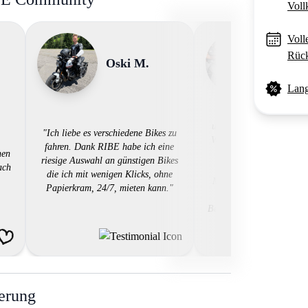
Voll
Voll
Rück
Oski M.
Jaden 
Lang
"Uns gefällt es, Tour
unterschiedlichen Bikes 
"Ich liebe es verschiedene Bikes zu
Wir mieten über die Plat
fahren. Dank RIBE habe ich eine
nen
RIBE, da diese eine br
riesige Auswahl an günstigen Bikes
ach
preiswerte Palette
die ich mit wenigen Klicks, ohne
Mietmotorrädern bietet. 
Papierkram, 24/7, mieten kann."
auch, dass wir dadurc
Bekanntschaften mit ande
machen können.
ierung