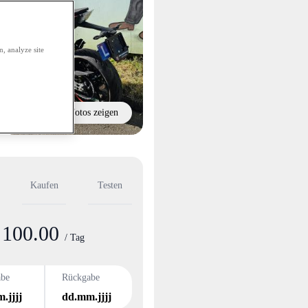
, analyze site
Alle Fotos zeigen
Kaufen
Testen
100.00
nformation
/ Tag
abe
Rückgabe
.jjjj
dd.mm.jjjj