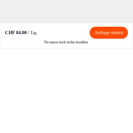
CHF 84.00
/
Anfrage starten
Tag
Du musst noch nichts bezahlen.
Mieten / Vermieten
Motorrad mieten
Vermieter werden
Partner werden
So funktioniert's