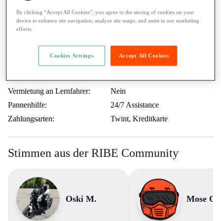
Aufpreis pro KM:
0.40.- / KM
By clicking “Accept All Cookies”, you agree to the storing of cookies on your
device to enhance site navigation, analyze site usage, and assist in our marketing
Letzter Service:
08.2024
efforts.
Autobahnvignette:
vorhanden
Auslandfahrten:
Erlaubt
Cookies Settings
Accept All Cookies
Mindestalter:
21 Jahre
Fahrausweis:
A / mehr als 35kW
Vermietung an Lernfahrer:
Nein
Pannenhilfe:
24/7 Assistance
Zahlungsarten:
Twint, Kreditkarte
Stimmen aus der RIBE Community
Oski M.
Mose O.