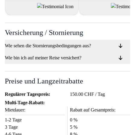
gesamten Ablauf effizient. Ich bin
begeistert von der großen Auswahl
an Motorrädern und dem
erstklassigen Kundendienst. RIBE
hat es geschafft, das Mieten eines
Motorrads zu einer nahtlosen
Versicherung / Stornierung
Erfahrung zu machen."
Wie sehen die Stornierungsbedingungen aus?
Wie bin ich auf meiner Reise versichert?
Preise und Langzeitrabatte
Regulärer Tagespreis:
150.00 CHF / Tag
Multi-Tage-Rabatt:
Mietdauer:
Rabatt auf Gesamtpreis:
1-2 Tage
0 %
3 Tage
5 %
4-6 Tage
8 %