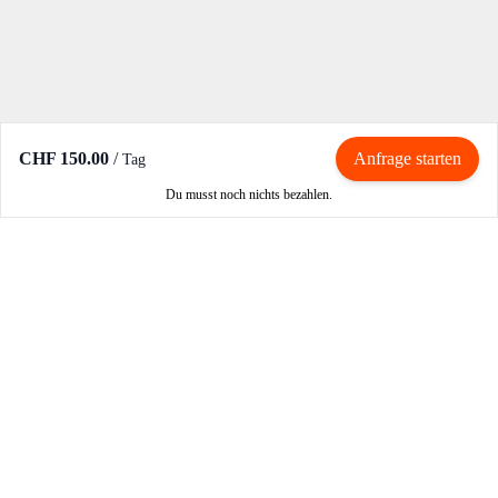
CHF 150.00
/
Anfrage starten
Tag
Du musst noch nichts bezahlen.
Mieten / Vermieten
Motorrad mieten
Vermieter werden
Partner werden