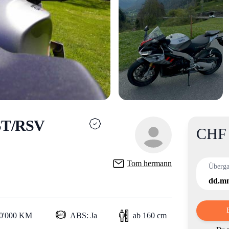
ST/RSV
CHF 
Product i
Tom hermann
Überg
dd.mm
10'000 KM
ABS: Ja
ab 160 cm