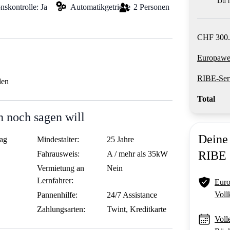
Du m
nskontrolle: Ja
Automatikgetriebe
2 Personen
CHF 300.
Europawei
RIBE-Ser
den
Total
 noch sagen will
Deine 
ag
Mindestalter:
25 Jahre
RIBE
Fahrausweis:
A / mehr als 35kW
Vermietung an
Nein
Lernfahrer:
Euro
Voll
Pannenhilfe:
24/7 Assistance
Zahlungsarten:
Twint, Kreditkarte
Voll