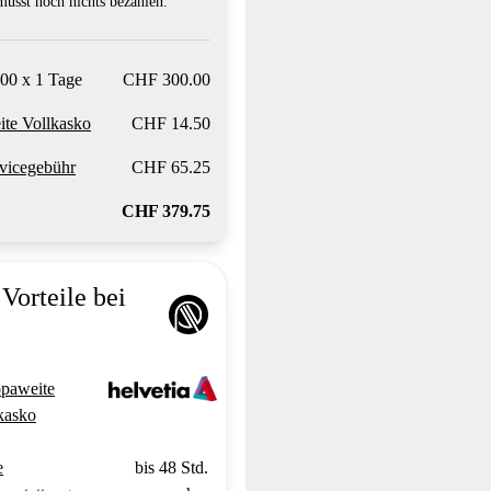
usst noch nichts bezahlen.
00 x 1 Tage
CHF 300.00
te Vollkasko
CHF 14.50
vicegebühr
CHF 65.25
CHF 379.75
Vorteile bei
paweite
kasko
e
bis 48 Std.