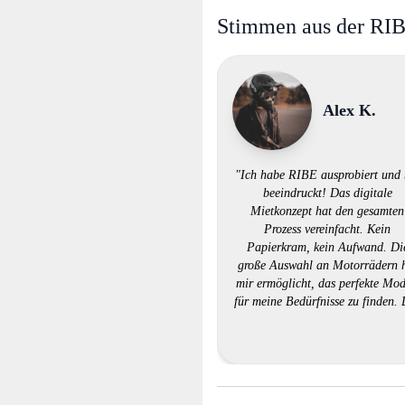
Stimmen aus der RI
Alex K.
"Ich habe RIBE ausprobiert und 
beeindruckt! Das digitale
Mietkonzept hat den gesamten
Prozess vereinfacht. Kein
Papierkram, kein Aufwand. Di
große Auswahl an Motorrädern 
mir ermöglicht, das perfekte Mod
für meine Bedürfnisse zu finden.
Kundendienst war professionell 
hilfsbereit. RIBE hat definitiv
meinen Erwartungen entsproch
und ich werde es weiterempfehle