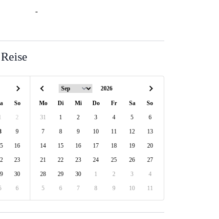
-
 Reise
a
So
Mo
Di
Mi
Do
Fr
Sa
So
1
2
31
1
2
3
4
5
6
8
9
7
8
9
10
11
12
13
5
16
14
15
16
17
18
19
20
2
23
21
22
23
24
25
26
27
9
30
28
29
30
1
2
3
4
5
6
5
6
7
8
9
10
11