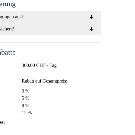
ierung
ngungen aus?
sichert?
abatte
300.00 CHF / Tag
Rabatt auf Gesamtpreis:
0 %
5 %
8 %
12 %
se: