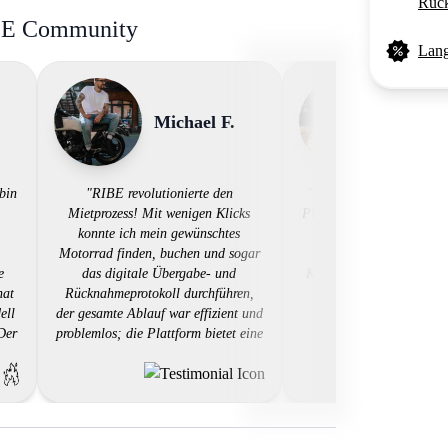
Rück
BE Community
Lang
Michael F.
Sarah
bin
"RIBE revolutionierte den
"Ich bin begeistert von 
Mietprozess! Mit wenigen Klicks
Plattform bietet eine gro
konnte ich mein gewünschtes
an Motorrädern, ein e
Motorrad finden, buchen und sogar
Buchungssystem und exz
e
das digitale Übergabe- und
Kundenservice. Die Erfa
hat
Rücknahmeprotokoll durchführen,
unkompliziert und profe
ell
der gesamte Ablauf war effizient und
RIBE ist sehr zu empfe
 Der
problemlos; die Plattform bietet eine
Motorradvermietun
und
fantastische Auswahl an
Motorrädern zu günstigen Preisen -
en
eine großartige Lösung für jeden
n."
Motorradliebhaber!"