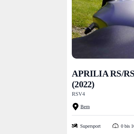
APRILIA RS/R
(2022)
RSV4
Bern
Supersport
0 bis 