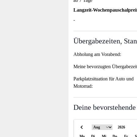
ab 7 Tage
Langzeit-Wochenpauschalprei
-
Übergabezeiten, Stan
Abholung am Vorabend:
Meine bevorzugten Übergabezei
Parkplatzsituation für Auto und
Motorrad:
Deine bevorstehende
Mo
Di
Mi
Do
Fr
S