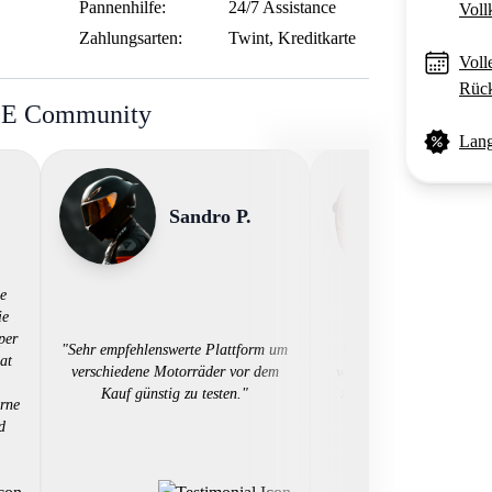
Pannenhilfe:
24/7 Assistance
Voll
Zahlungsarten:
Twint, Kreditkarte
Voll
Rück
BE Community
Lang
Sandro P.
Loris 
ne
ie
"Tolle Sache! - Danke 
per
"Sehr empfehlenswerte Plattform um
Gutschein Team ribe. D
at
verschiedene Motorräder vor dem
weiss ich nun welches Bi
Kauf günstig zu testen."
zutun werde! Werde sich
rne
über euch buchen
d