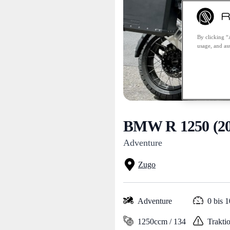
By clicking “
usage, and ass
BMW R 1250 (20
Adventure
Zugo
Adventure
0 bis 
1250ccm / 134
Traktio