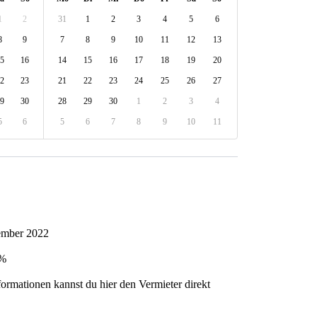
1
2
31
1
2
3
4
5
6
8
9
7
8
9
10
11
12
13
5
16
14
15
16
17
18
19
20
2
23
21
22
23
24
25
26
27
9
30
28
29
30
1
2
3
4
5
6
5
6
7
8
9
10
11
tember 2022
4%
formationen kannst du hier den Vermieter direkt