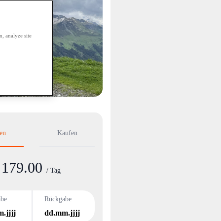
, analyze site
en
Kaufen
179.00
nformation
/ Tag
abe
Rückgabe
.jjjj
dd.mm.jjjj