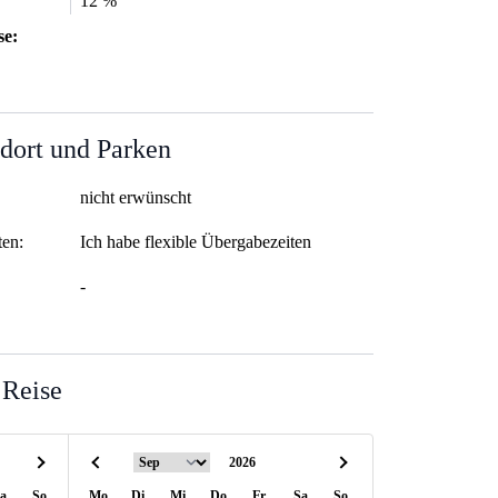
12 %
se:
dort und Parken
nicht erwünscht
ten:
Ich habe flexible Übergabezeiten
-
 Reise
a
So
Mo
Di
Mi
Do
Fr
Sa
So