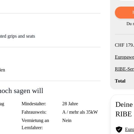
Du m
ed grips and seats
CHF 179.
Europawei
RIBE-Ser
den
Total
noch sagen will
Deine 
ag
Mindestalter:
28 Jahre
Fahrausweis:
A / mehr als 35kW
RIBE
Vermietung an
Nein
Lernfahrer:
Euro