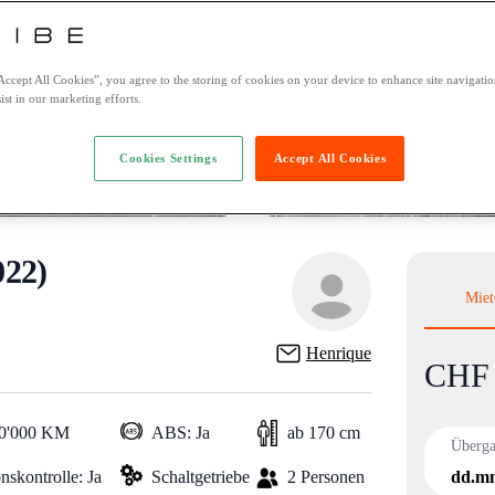
Accept All Cookies”, you agree to the storing of cookies on your device to enhance site navigation
ist in our marketing efforts.
Cookies Settings
Accept All Cookies
22)
Miet
Henrique
CHF 
Product i
10'000 KM
ABS: Ja
ab 170 cm
Überg
nskontrolle: Ja
Schaltgetriebe
2 Personen
dd.mm