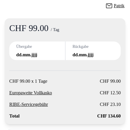
Patrik
CHF 99.00
Product information
/ Tag
Übergabe
Rückgabe
dd.mm.jjjj
dd.mm.jjjj
CHF 99.00 x 1 Tage
CHF 99.00
Europaweite Vollkasko
CHF 12.50
RIBE-Servicegebühr
CHF 23.10
Total
CHF 134.60