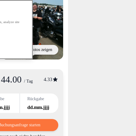
, analyze site
Alle Fotos zeigen
44.00
nformation
4.33
/ Tag
abe
Rückgabe
.jjjj
dd.mm.jjjj
Buchungsanfrage starten