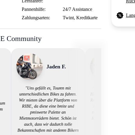
Lernfahrer:
Rück
Pannenhilfe:
24/7 Assistance
Lang
Zahlungsarten:
Twint, Kreditkarte
BE Community
Jaden F.
Roger
"Uns gefällt es, Touren mit
"Motorrad mieten wie's s
unterschiedlichen Bikes zu fahren.
Habe kürzlich eine eher 
Wir mieten über die Plattform von
RC8 gemietet. Sonst unmö
 um
RIBE, da diese eine breite und
Händler zu finden. Habe
em
preiswerte Palette an
mit wenigen Klicks onlin
Mietmotorrädern bietet. Schön ist
Kein Papierkrieg. Motor
auch, dass wir dadurch tolle
wie's sein soll. Weiter
Bekanntschaften mit anderen Bikern
RIBE"