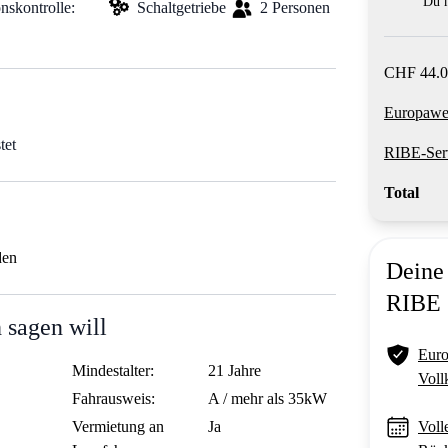
Du m
nskontrolle:
Schaltgetriebe
2 Personen
CHF 44.0
Europawei
tet
RIBE-Ser
Total
den
Deine 
RIBE
 sagen will
Euro
Mindestalter:
21 Jahre
Voll
Fahrausweis:
A / mehr als 35kW
Vermietung an
Ja
Voll