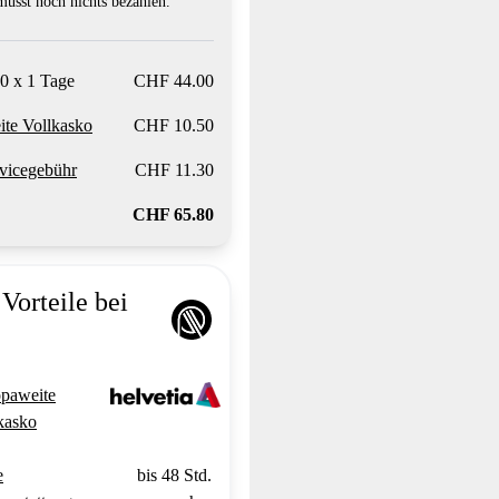
usst noch nichts bezahlen.
0 x 1 Tage
CHF 44.00
te Vollkasko
CHF 10.50
vicegebühr
CHF 11.30
CHF 65.80
Vorteile bei
paweite
kasko
e
bis 48 Std.