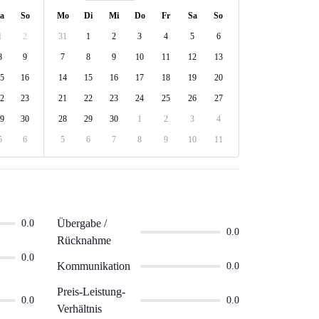
a
So
Mo
Di
Mi
Do
Fr
Sa
So
1
2
31
1
2
3
4
5
6
8
9
7
8
9
10
11
12
13
5
16
14
15
16
17
18
19
20
2
23
21
22
23
24
25
26
27
9
30
28
29
30
1
2
3
4
5
6
5
6
7
8
9
10
11
Übergabe /
0.0
0.0
Rücknahme
0.0
Kommunikation
0.0
Preis-Leistung-
0.0
0.0
Verhältnis