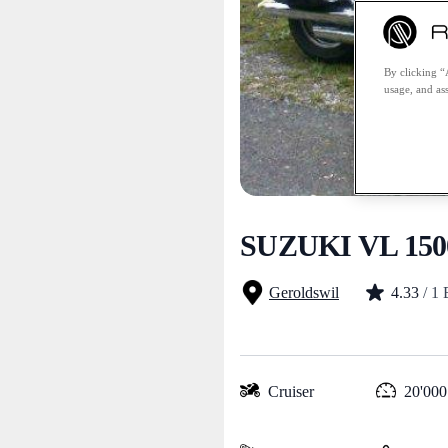
By clicking “
usage, and ass
SUZUKI VL 1500
Geroldswil
4.33
/ 1
Cruiser
20'000