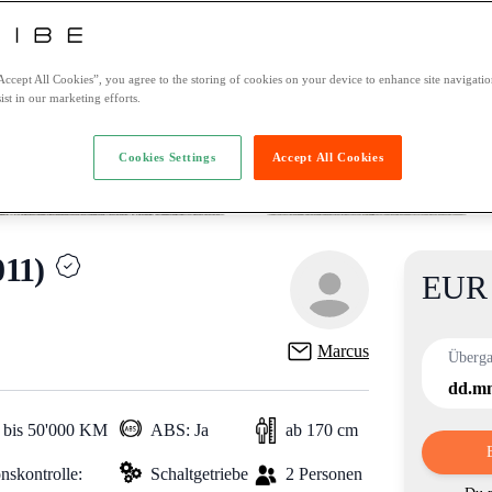
Accept All Cookies”, you agree to the storing of cookies on your device to enhance site navigation
ist in our marketing efforts.
Cookies Settings
Accept All Cookies
11)
EUR 
Product i
Marcus
Überg
dd.mm
 bis 50'000 KM
ABS: Ja
ab 170 cm
nskontrolle:
Schaltgetriebe
2 Personen