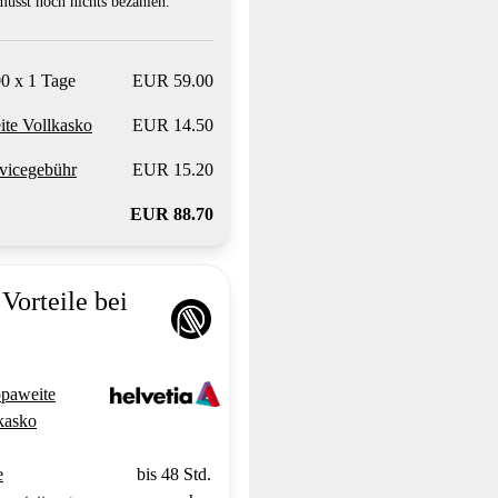
usst noch nichts bezahlen.
0 x 1 Tage
EUR 59.00
te Vollkasko
EUR 14.50
vicegebühr
EUR 15.20
EUR 88.70
Vorteile bei
paweite
kasko
e
bis 48 Std.