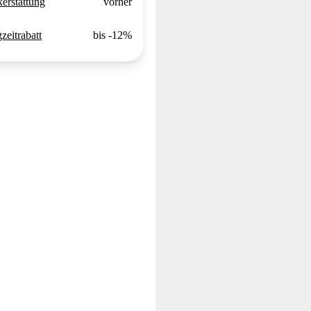
erstattung
vorher
zeitrabatt
bis -12%