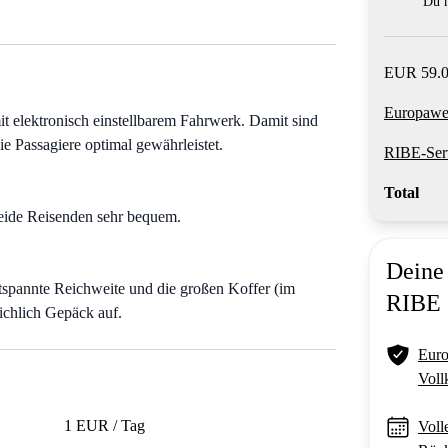
Du m
EUR 59.0
Europawei
lektronisch einstellbarem Fahrwerk. Damit sind
ie Passagiere optimal gewährleistet.
RIBE-Ser
Total
beide Reisenden sehr bequem.
Deine 
ntspannte Reichweite und die großen Koffer (im
RIBE
eichlich Gepäck auf.
Euro
Voll
1 EUR / Tag
Voll