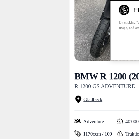
By clicking “
usage, and ass
BMW R 1200 (20
R 1200 GS ADVENTURE
Gladbeck
Adventure
40'000
1170ccm / 109
Traktio