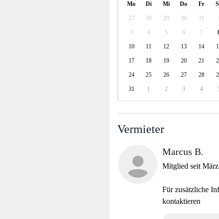
Mo
Di
Mi
Do
Fr
S
27
28
29
30
31
3
4
5
6
7
10
11
12
13
14
1
17
18
19
20
21
2
24
25
26
27
28
2
31
1
2
3
4
Vermieter
Marcus B.
Mitglied seit Mär
Für zusätzliche In
kontaktieren