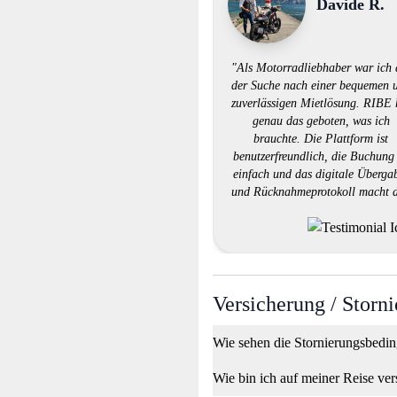
Davide R.
"Als Motorradliebhaber war ich 
der Suche nach einer bequemen 
zuverlässigen Mietlösung. RIBE 
genau das geboten, was ich
brauchte. Die Plattform ist
benutzerfreundlich, die Buchung 
einfach und das digitale Überga
und Rücknahmeprotokoll macht 
gesamten Ablauf effizient. Ich b
begeistert von der großen Auswa
an Motorrädern und dem
erstklassigen Kundendienst. RI
hat es geschafft, das Mieten ein
Motorrads zu einer nahtlosen
Versicherung / Storn
Erfahrung zu machen."
Wie sehen die Stornierungsbedi
Wie bin ich auf meiner Reise ver