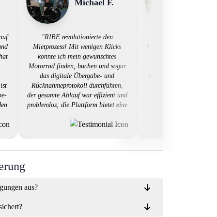
Michael F.
Sarah
auf
"RIBE revolutionierte den
"Ich bin begeistert von 
und
Mietprozess! Mit wenigen Klicks
Plattform bietet eine gro
hat
konnte ich mein gewünschtes
an Motorrädern, ein e
Motorrad finden, buchen und sogar
Buchungssystem und exz
das digitale Übergabe- und
Kundenservice. Die Erfa
ist
Rücknahmeprotokoll durchführen,
unkompliziert und profe
be-
der gesamte Ablauf war effizient und
RIBE ist sehr zu empfe
den
problemlos; die Plattform bietet eine
Motorradvermietun
in
fantastische Auswahl an
hl
Motorrädern zu günstigen Preisen -
eine großartige Lösung für jeden
BE
Motorradliebhaber!"
es
ierung
ngungen aus?
sichert?