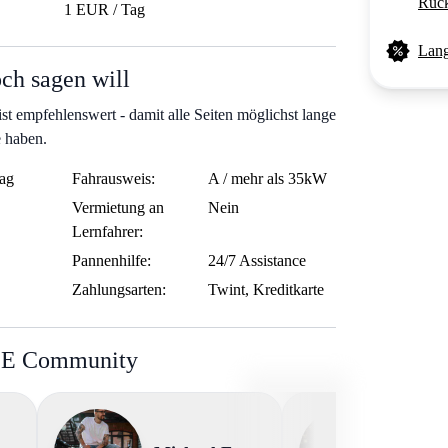
Rück
1 EUR / Tag
Lang
ch sagen will
t empfehlenswert - damit alle Seiten möglichst lange
e haben.
ag
Fahrausweis:
A / mehr als 35kW
Vermietung an
Nein
Lernfahrer:
Pannenhilfe:
24/7 Assistance
Zahlungsarten:
Twint, Kreditkarte
BE Community