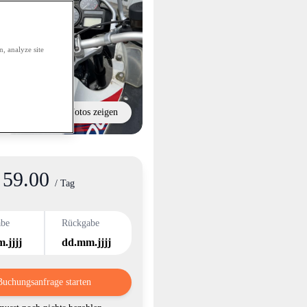
, analyze site
Alle Fotos zeigen
59.00
nformation
/ Tag
abe
Rückgabe
.jjjj
dd.mm.jjjj
Buchungsanfrage starten