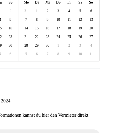
a
So
Mo
Di
Mi
Do
Fr
Sa
So
1
2
31
1
2
3
4
5
6
8
9
7
8
9
10
11
12
13
5
16
14
15
16
17
18
19
20
2
23
21
22
23
24
25
26
27
9
30
28
29
30
1
2
3
4
5
6
5
6
7
8
9
10
11
z 2024
formationen kannst du hier den Vermieter direkt