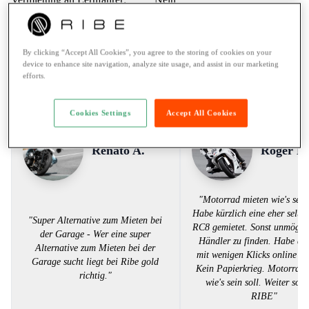
Pannenhilfe:
24/7 Assistance
Zahlungsarten:
Twint, Kreditkarte
By clicking “Accept All Cookies”, you agree to the storing of cookies on your
device to enhance site navigation, analyze site usage, and assist in our marketing
efforts.
Stimmen aus der RIBE Community
Cookies Settings
Accept All Cookies
Renato A.
Roger B.
"Motorrad mieten wie's sein 
Habe kürzlich eine eher selt
"Super Alternative zum Mieten bei
RC8 gemietet. Sonst unmögli
der Garage - Wer eine super
Händler zu finden. Habe de
Alternative zum Mieten bei der
mit wenigen Klicks online ge
Garage sucht liegt bei Ribe gold
Kein Papierkrieg. Motorrad 
richtig."
wie's sein soll. Weiter so 
RIBE"