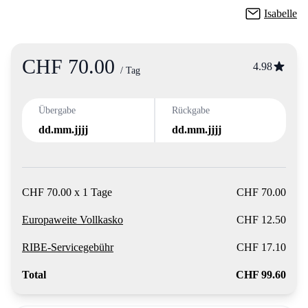
Isabelle
CHF 70.00
Product information
4.98
/ Tag
Übergabe
Rückgabe
dd.mm.jjjj
dd.mm.jjjj
CHF 70.00 x 1 Tage
CHF 70.00
Europaweite Vollkasko
CHF 12.50
RIBE-Servicegebühr
CHF 17.10
Total
CHF 99.60