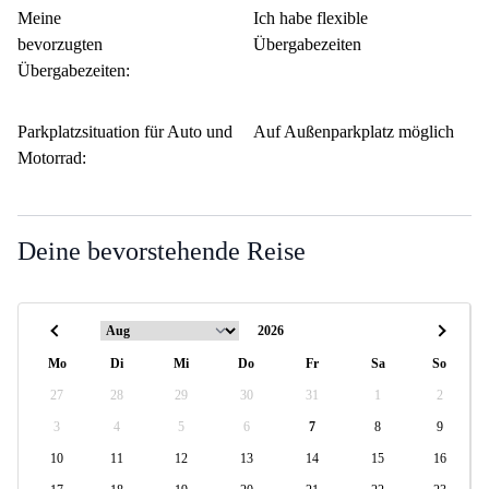
Meine
Ich habe flexible
bevorzugten
Übergabezeiten
Übergabezeiten:
Parkplatzsituation für Auto und
Auf Außenparkplatz möglich
Motorrad:
Deine bevorstehende Reise
Mo
Di
Mi
Do
Fr
Sa
So
27
28
29
30
31
1
2
3
4
5
6
7
8
9
10
11
12
13
14
15
16