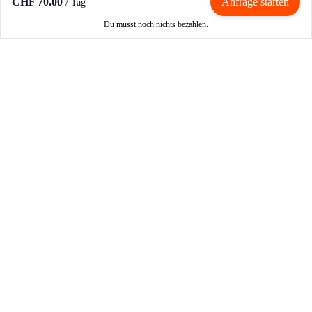
CHF 70.00
/
Anfrage starten
Tag
Du musst noch nichts bezahlen.
Mieten / Vermieten
Motorrad mieten
Vermieter werden
Partner werden
So funktioniert's
Login
Registrieren
FAQ