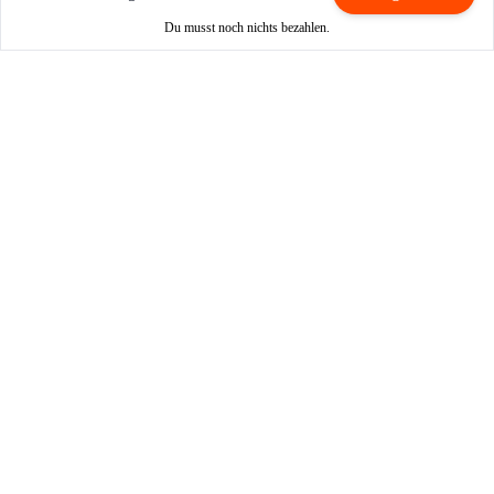
Du musst noch nichts bezahlen.
Mieten / Vermieten
Motorrad mieten
Vermieter werden
Partner werden
So funktioniert's
Login
Registrieren
FAQ