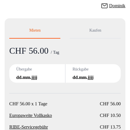
Dominik
Mieten
Kaufen
CHF 56.00
Product information
/ Tag
Übergabe
Rückgabe
dd.mm.jjjj
dd.mm.jjjj
CHF 56.00 x 1 Tage
CHF 56.00
Europaweite Vollkasko
CHF 10.50
RIBE-Servicegebühr
CHF 13.75