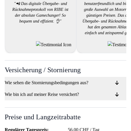
"📲 Das digitale Übergabe- und
benutzerfreundlich und biete
Rücknahmeprotokoll von RIBE ist
große Auswahl an Motorräd
der absolute Gamechanger! So
günstigen Preisen. Das dig
bequem und effizient. 👌"
Übergabe- und Rücknahmepro
hat den gesamten Ablauf 
einfach und zeitsparend gem
Der Kundendienst war äuß
hilfsbereit und reagierte schn
meine Fragen. Ich kann RIB
empfehlen, der ein Motorrad
möchte, ohne sich mit
bürokratischem Aufwan
Versicherung / Stornierung
herumschlagen zu müssen
Wie sehen die Stornierungsbedingungen aus?
Wie bin ich auf meiner Reise versichert?
Preise und Langzeitrabatte
Regulärer Tagespreis:
56.00 CHF / Tag