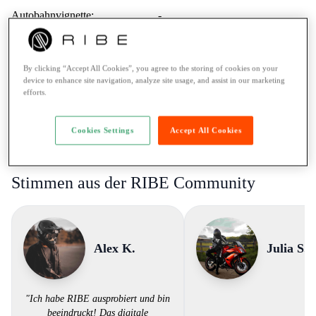
Autobahnvignette:
-
Auslandfahrten:
Erlaubt
Mindestalter:
18 Jahre
By clicking “Accept All Cookies”, you agree to the storing of cookies on your
Fahrausweis:
A / mehr als 35kW
device to enhance site navigation, analyze site usage, and assist in our marketing
efforts.
Vermietung an Lernfahrer:
Nein
Pannenhilfe:
Roadassistanz
Cookies Settings
Accept All Cookies
Zahlungsarten:
Kreditkarte / Twint
Stimmen aus der RIBE Community
Alex K.
Julia S.
"Ich habe RIBE ausprobiert und bin
beeindruckt! Das digitale