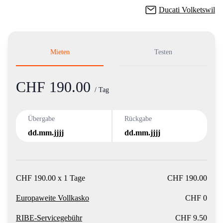
Ducati Volketswil
Mieten
Testen
CHF 190.00
Product information
/ Tag
Übergabe
Rückgabe
dd.mm.jjjj
dd.mm.jjjj
CHF 190.00 x 1 Tage
CHF 190.00
Europaweite Vollkasko
CHF 0
RIBE-Servicegebühr
CHF 9.50