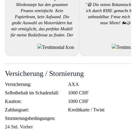
Mietkonzept hat den gesamten
"😃 Die netten Bekanntschaft
Prozess vereinfacht. Kein
ich durch RIBE gemacht habe
Papierkram, kein Aufwand. Die
unbezahlbar. Freue mich auf
große Auswahl an Motorrädern hat
neue Miete! 🏍️🤝"
mir ermöglicht, das perfekte Modell
für meine Bedürfnisse zu finden. Der
Kundendienst war professionell und
hilfsbereit. RIBE hat definitiv
meinen Erwartungen entsprochen
und ich werde es weiterempfehlen."
Versicherung / Stornierung
Versicherung:
AXA
Selbstbehalt im Schadenfall:
1000 CHF
Kaution:
1000 CHF
Zahlungsart:
Kreditkarte / Twint
Stornierungsbedingungen:
24 Std. Vorher