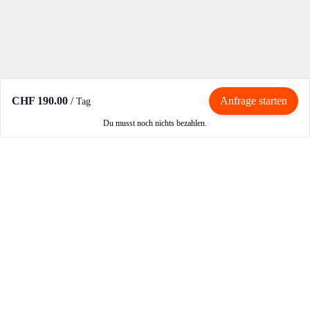
CHF 190.00
/
Anfrage starten
Tag
Du musst noch nichts bezahlen.
Mieten / Vermieten
Motorrad mieten
Vermieter werden
Partner werden