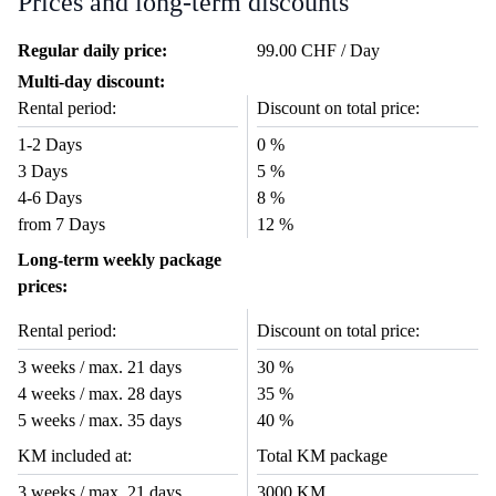
Prices and long-term discounts
Regular daily price:
99.00 CHF / Day
Multi-day discount:
Rental period:
Discount on total price:
1-2 Days
0 %
3 Days
5 %
4-6 Days
8 %
from 7 Days
12 %
Long-term weekly package
prices:
Rental period:
Discount on total price:
3 weeks / max. 21 days
30 %
4 weeks / max. 28 days
35 %
5 weeks / max. 35 days
40 %
KM included at:
Total KM package
3 weeks / max. 21 days
3000 KM