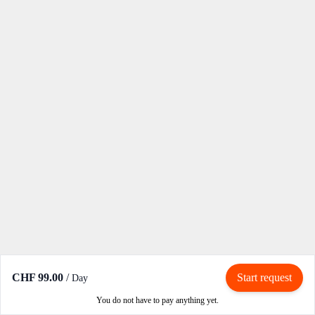
CHF 99.00
/
Start request
Day
You do not have to pay anything yet.