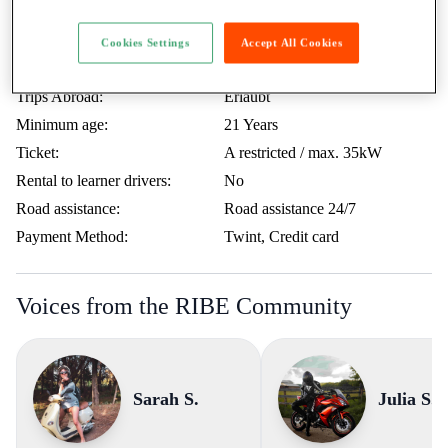
Price extra KM:
0.50.- / KM
Last service:
07.2026
Cookies Settings
Accept All Cookies
Highway vignette:
available
Trips Abroad:
Erlaubt
Minimum age:
21 Years
Ticket:
A restricted / max. 35kW
Rental to learner drivers:
No
Road assistance:
Road assistance 24/7
Payment Method:
Twint, Credit card
Voices from the RIBE Community
Sarah S.
Julia S.