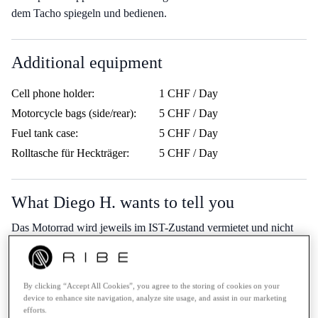
dem Tacho spiegeln und bedienen.
Additional equipment
Cell phone holder:
1 CHF / Day
Motorcycle bags (side/rear):
5 CHF / Day
Fuel tank case:
5 CHF / Day
Rolltasche für Heckträger:
5 CHF / Day
What Diego H. wants to tell you
Das Motorrad wird jeweils im IST-Zustand vermietet und nicht
vor jeder Vermietung gereinigt und aufgetankt.
Es reicht aus, wenn das Motorrad im selben Zustand wie abgeholt
zurückgebracht wird : )
By clicking “Accept All Cookies”, you agree to the storing of cookies on your
device to enhance site navigation, analyze site usage, and assist in our marketing
Included KM:
200 KM / Day
efforts.