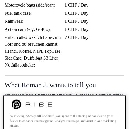
Motorcycle bags (side/rear):
1 CHF / Day
Fuel tank case:
1 CHF / Day
Rainwear:
1 CHF / Day
Action cam (e.g. GoPro):
1 CHF / Day
einfach alles was ich habe zum
7 CHF / Day
Töff und du brauchen kannst -
all incl. Koffer, Navi, TopCase,
SideCase, Duffelbag 33 Liter,
Notfallapotheke:
What Roman J. wants to tell you
Ich möchte kein Business mit meiner GS machen, vermiete daher
nur wenn die Symapthie auch passt, die passt aber eigentlich eh
immer. Schreib mir schnell eine Nachricht wenns geht.Grösse
(kein Töff für 165cm, sorry) Wohin gehts, Erfahrung mit Töffs,
By clicking “Accept All Cookies”, you agree to the storing of cookies on your
device to enhance site navigation, analyze site usage, and assist in our marketing
Abholung koordinieren usw. dann schnell per Telefon. Kein
efforts.