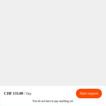
CHF 133.00
/
Start request
Day
You do not have to pay anything yet.