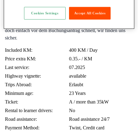
exzessives Offroading erlaubt - Strassenbereifung. 350km finde
ich eigentlich faire inkludierte Kilometer (möchte ja auch nicht
Cookies Settings
Accept All Cookies
draufzahlen, Services, Benzin, Bremsen etc kostet alles ja auch
was), wenn du mega Autobahnkilometer einplanst schreib mir
doch einfach vor dem Buchungsantrag schnell, wir finden uns
sicher.
Included KM:
400 KM / Day
Price extra KM:
0.35.- / KM
Last service:
07.2025
Highway vignette:
available
Trips Abroad:
Erlaubt
Minimum age:
23 Years
Ticket:
A / more than 35kW
Rental to learner drivers:
No
Road assistance:
Road assistance 24/7
Payment Method:
Twint, Credit card