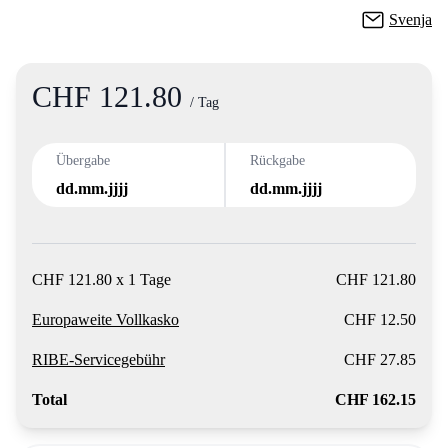
Svenja
CHF 121.80
Product information
/ Tag
Übergabe
Rückgabe
dd.mm.jjjj
dd.mm.jjjj
CHF 121.80 x 1 Tage
CHF 121.80
Europaweite Vollkasko
CHF 12.50
RIBE-Servicegebühr
CHF 27.85
Total
CHF 162.15