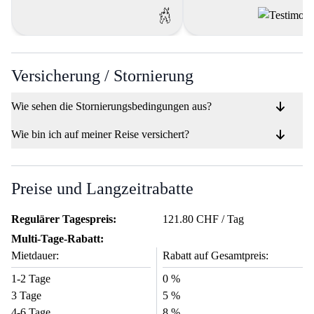
gesamten Ablauf effizient. I
begeistert von der großen A
an Motorrädern und de
erstklassigen Kundendienst
hat es geschafft, das Mieten
Motorrads zu einer nahtl
Versicherung / Stornierung
Erfahrung zu machen.
Wie sehen die Stornierungsbedingungen aus?
Wie bin ich auf meiner Reise versichert?
Preise und Langzeitrabatte
Regulärer Tagespreis:
121.80 CHF / Tag
Multi-Tage-Rabatt:
Mietdauer:
Rabatt auf Gesamtpreis:
1-2 Tage
0 %
3 Tage
5 %
4-6 Tage
8 %