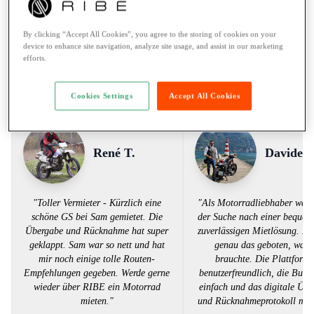
Pannenhilfe:
24/7 Assistance
By clicking “Accept All Cookies”, you agree to the storing of cookies on your
Zahlungsarten:
Twint, Kreditkarte
device to enhance site navigation, analyze site usage, and assist in our marketing
efforts.
Stimmen aus der RIBE Community
Cookies Settings
Accept All Cookies
René T.
Davide R
"Toller Vermieter - Kürzlich eine
"Als Motorradliebhaber war 
schöne GS bei Sam gemietet. Die
der Suche nach einer bequem
Übergabe und Rücknahme hat super
zuverlässigen Mietlösung. R
geklappt. Sam war so nett und hat
genau das geboten, was 
mir noch einige tolle Routen-
brauchte. Die Plattform i
Empfehlungen gegeben. Werde gerne
benutzerfreundlich, die Buch
wieder über RIBE ein Motorrad
einfach und das digitale Übe
mieten."
und Rücknahmeprotokoll mac