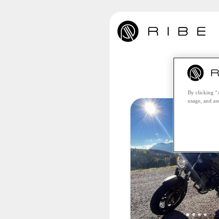
Leide
By clicking “
usage, and ass