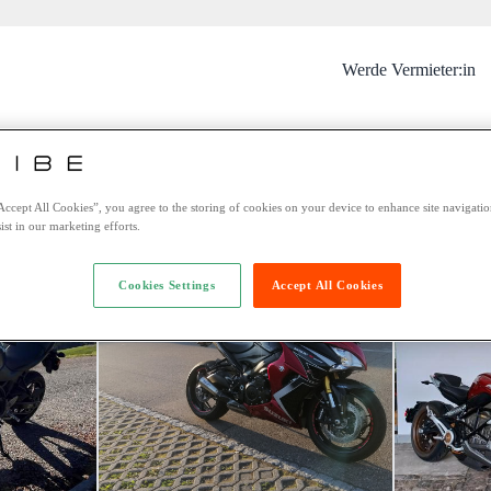
Werde Vermieter:in
r ist dieses Motorrad nicht mehr ver
Vielleicht interessieren Sie sich für diese Motorräder:
Accept All Cookies”, you agree to the storing of cookies on your device to enhance site navigation
ist in our marketing efforts.
Cookies Settings
Accept All Cookies