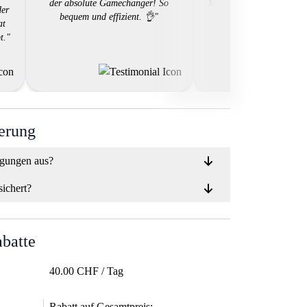
der absolute Gamechanger! So
Motorradmiete sein! Dan
der
bequem und effizient. 👌"
👍"
at
t."
ierung
ngungen aus?
sichert?
abatte
40.00 CHF / Tag
Rabatt auf Gesamtpreis: