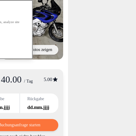
, analyze site
Alle Fotos zeigen
40.00
nformation
5.00
/ Tag
abe
Rückgabe
.jjjj
dd.mm.jjjj
Buchungsanfrage starten