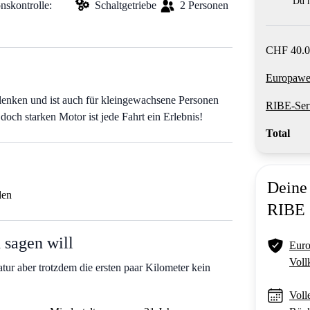
Du m
nskontrolle:
Schaltgetriebe
2 Personen
CHF 40.0
Europawei
lenken und ist auch für kleingewachsene Personen
RIBE-Ser
doch starken Motor ist jede Fahrt ein Erlebnis!
Total
Deine 
den
RIBE
 sagen will
Euro
Voll
ur aber trotzdem die ersten paar Kilometer kein
Voll