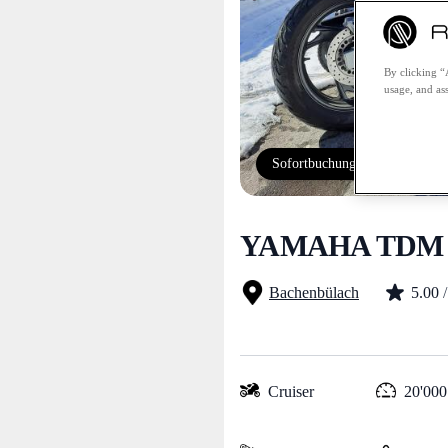
By clicking “
usage, and ass
Sofortbuchung
YAMAHA TDM 8
Bachenbülach
5.00
Cruiser
20'000