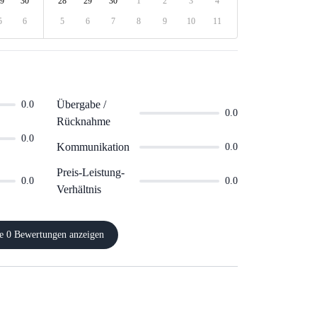
9
30
28
29
30
1
2
3
4
5
6
5
6
7
8
9
10
11
Übergabe /
0.0
0.0
Rücknahme
0.0
Kommunikation
0.0
Preis-Leistung-
0.0
0.0
Verhältnis
e 0 Bewertungen anzeigen