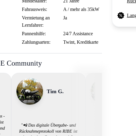
Mindestalter:
21 Jahre
Rück
Fahrausweis:
A / mehr als 35kW
Lang
Vermietung an
Ja
Lernfahrer:
Pannenhilfe:
24/7 Assistance
Zahlungsarten:
Twint, Kreditkarte
BE Community
Tim G.
Tim L
s -
ist
"📲 Das digitale Übergabe- und
"🙌 Unkompliziert, papi
und
Rücknahmeprotokoll von RIBE ist
digital - so einfach sol
g