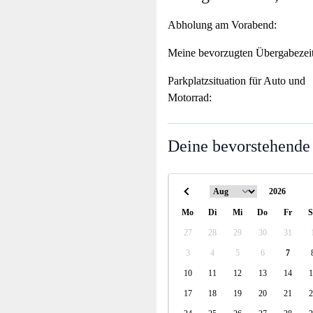
Abholung am Vorabend:
Meine bevorzugten Übergabezei
Parkplatzsituation für Auto und
Motorrad:
Deine bevorstehende
Mo
Di
Mi
Do
Fr
S
27
28
29
30
31
3
4
5
6
7
10
11
12
13
14
1
17
18
19
20
21
2