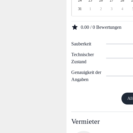
24
25
26
27
28
2
31
1
2
3
4
0.00 / 0 Bewertungen
Sauberkeit
Technischer
Zustand
Genauigkeit der
Angaben
All
Vermieter