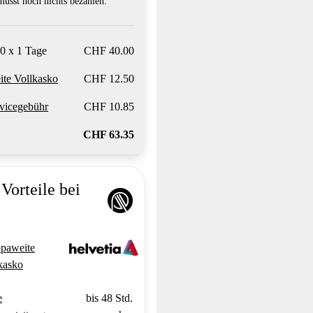
usst noch nichts bezahlen.
0 x 1 Tage
CHF 40.00
te Vollkasko
CHF 12.50
vicegebühr
CHF 10.85
CHF 63.35
Vorteile bei
paweite
kasko
e
bis 48 Std.