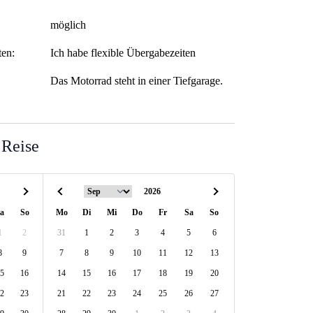
möglich
ten:
Ich habe flexible Übergabezeiten
Das Motorrad steht in einer Tiefgarage.
 Reise
a
So
Mo
Di
Mi
Do
Fr
Sa
So
1
2
31
1
2
3
4
5
6
8
9
7
8
9
10
11
12
13
5
16
14
15
16
17
18
19
20
2
23
21
22
23
24
25
26
27