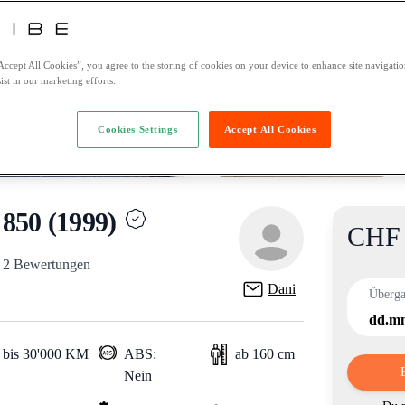
Accept All Cookies”, you agree to the storing of cookies on your device to enhance site navigation
ist in our marketing efforts.
Cookies Settings
Accept All Cookies
50 (1999)
CHF 
Product i
/ 2 Bewertungen
Dani
Überg
dd.mm
 bis 30'000 KM
ABS:
ab 160 cm
Nein